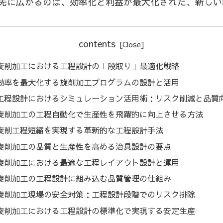
先に広がるのは、効率化と利益が最大化された、新しい
contents
旋削加工における工程設計の「段取り」最適化戦略
効率を最大化する旋削加工プログラムの設計と活用
工程設計におけるシミュレーション活用術：リスク削減と品質
旋削加工の工程自動化で生産性を飛躍的に向上させる方法
旋削工程短縮を実現する革新的な工程設計手法
旋削加工の品質と生産性を高める治具設計の要点
旋削加工における最適な工程レイアウト設計と運用
旋削加工の工程設計に組み込む品質管理の仕組み
旋削加工現場の安全対策：工程設計段階でのリスク排除
旋削加工における工程設計の標準化で実現する安定生産