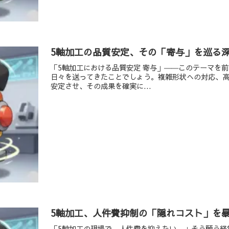
5軸加工の品質安定、その「寄与」を巡る
「5軸加工における品質安定 寄与」――このテーマを
日々を送ってきたことでしょう。複雑形状への対応、
安定させ、その成果を確実に...
5軸加工、人件費抑制の「隠れコスト」を暴
「5軸加工の現場で、人件費を抑えたい…」そう願う経