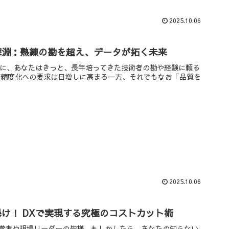
2025.10.06
深淵：熟練の勘を超え、データが拓く未来
前に、あなたはきっと、長年培ってきた技術者の勘や経験に頼る
高精度化への要求は日増しに高まる一方、それでもなお「品質を
2025.10.06
け！ DXで実現する究極のコストカット術
営者や現場リーダーの皆様、もしかしたら、あなたの知らない