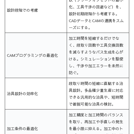
化、工具干渉の回避など）を、
設計段階での考慮
設計初期段階から考慮する。
CADデータとCAMの連携をスム
ーズにする。
加工時間を短縮するだけでな
く、段取り回数や工具交換回数
を減らすようなパス生成を心が
CAMプログラミングの最適化
ける。シミュレーションを駆使
し、干渉や加工エラーを未然に
防ぐ。
段取り時間の短縮に直結する治
具設計。多品種少量生産に対応
治具設計の効率化
できる汎用的な治具や、短時間
で着脱可能な治具の検討。
加工精度と加工時間のバランス
を取り、再加工や手直しの発生
加工条件の最適化
を最小限に抑える。加工中のト