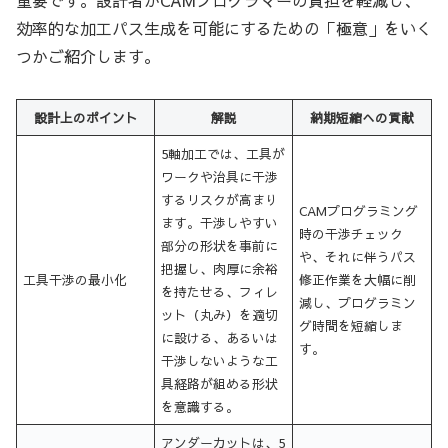
重要です。設計者がCAMプログラマーの負担を軽減し、
効率的な加工パス生成を可能にするための「極意」をいく
つかご紹介します。
設計上のポイント
解説
納期短縮への貢献
5軸加工では、工具が
ワークや治具に干渉
するリスクが高まり
CAMプログラミング
ます。干渉しやすい
時の干渉チェック
部分の形状を事前に
や、それに伴うパス
把握し、肉厚に余裕
工具干渉の最小化
修正作業を大幅に削
を持たせる、フィレ
減し、プログラミン
ット（丸み）を適切
グ時間を短縮しま
に設ける、あるいは
す。
干渉しないような工
具経路が組める形状
を意識する。
アンダーカットは、5