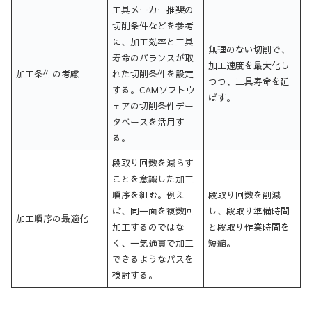
工具メーカー推奨の
切削条件などを参考
に、加工効率と工具
無理のない切削で、
寿命のバランスが取
加工速度を最大化し
加工条件の考慮
れた切削条件を設定
つつ、工具寿命を延
する。CAMソフトウ
ばす。
ェアの切削条件デー
タベースを活用す
る。
段取り回数を減らす
ことを意識した加工
順序を組む。例え
段取り回数を削減
ば、同一面を複数回
し、段取り準備時間
加工順序の最適化
加工するのではな
と段取り作業時間を
く、一気通貫で加工
短縮。
できるようなパスを
検討する。