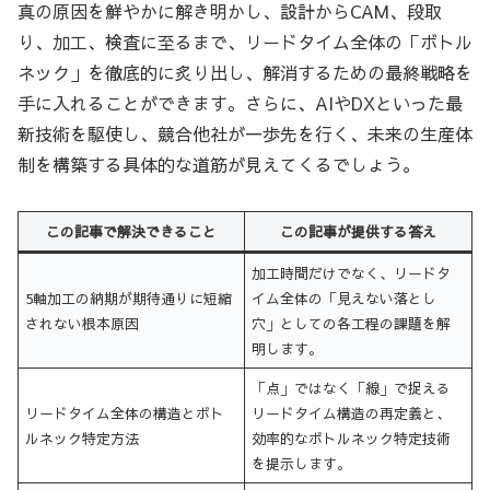
真の原因を鮮やかに解き明かし、設計からCAM、段取
り、加工、検査に至るまで、リードタイム全体の「ボトル
ネック」を徹底的に炙り出し、解消するための最終戦略を
手に入れることができます。さらに、AIやDXといった最
新技術を駆使し、競合他社が一歩先を行く、未来の生産体
制を構築する具体的な道筋が見えてくるでしょう。
この記事で解決できること
この記事が提供する答え
加工時間だけでなく、リードタ
5軸加工の納期が期待通りに短縮
イム全体の「見えない落とし
されない根本原因
穴」としての各工程の課題を解
明します。
「点」ではなく「線」で捉える
リードタイム全体の構造とボト
リードタイム構造の再定義と、
ルネック特定方法
効率的なボトルネック特定技術
を提示します。