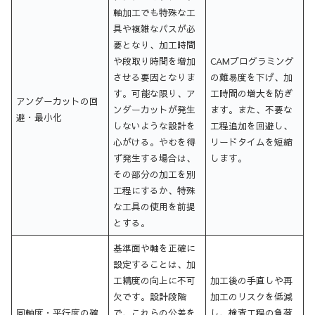
軸加工でも特殊な工
具や複雑なパスが必
要となり、加工時間
や段取り時間を増加
CAMプログラミング
させる要因となりま
の難易度を下げ、加
す。可能な限り、ア
工時間の増大を防ぎ
アンダーカットの回
ンダーカットが発生
ます。また、不要な
避・最小化
しないような設計を
工程追加を回避し、
心がける。やむを得
リードタイムを短縮
ず発生する場合は、
します。
その部分の加工を別
工程にするか、特殊
な工具の使用を前提
とする。
基準面や軸を正確に
設定することは、加
工精度の向上に不可
加工後の手直しや再
欠です。設計段階
加工のリスクを低減
同軸度・平行度の確
で、これらの公差を
し、検査工程の負荷