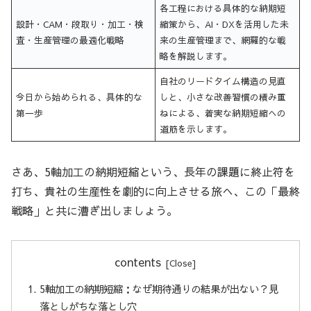
各工程における具体的な納期短
設計・CAM・段取り・加工・検
縮策から、AI・DXを活用した未
査・生産管理の最適化戦略
来の生産管理まで、網羅的な戦
略を解説します。
自社のリードタイム構造の見直
今日から始められる、具体的な
しと、小さな改善習慣の積み重
第一歩
ねによる、着実な納期短縮への
道筋を示します。
さあ、5軸加工の納期短縮という、長年の課題に終止符を
打ち、貴社の生産性を劇的に向上させる旅へ、この「最終
戦略」と共に漕ぎ出しましょう。
contents
5軸加工の納期短縮：なぜ期待通りの結果が出ない？見
落としがちな落とし穴