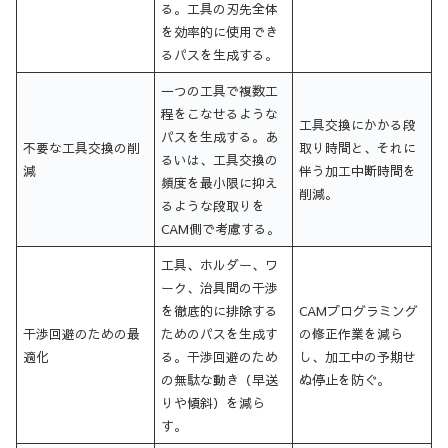
る。工具の刃先全体
を効率的に使用でき
るパスを生成する。
一つの工具で複数工
程をこなせるような
工具交換にかかる段
パスを生成する。あ
不要な工具交換の削
取り時間と、それに
るいは、工具交換の
減
伴う加工中断時間を
頻度を最小限に抑え
削減。
るような段取りを
CAM側で考慮する。
工具、ホルダー、ワ
ーク、治具間の干渉
を徹底的に排除する
CAMプログラミング
干渉回避のための最
ためのパスを生成す
の修正作業を減ら
適化
る。干渉回避のため
し、加工中の予期せ
の無駄な動き（早送
ぬ停止を防ぐ。
りや傾斜）を減ら
す。