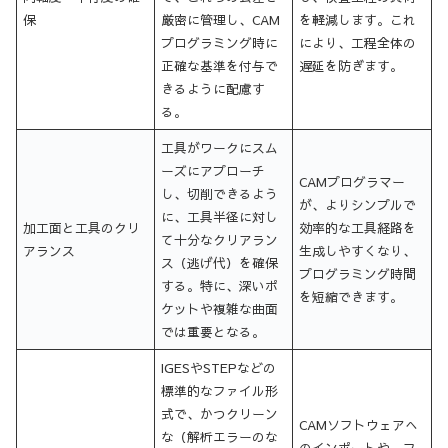
保
厳密に管理し、CAM
を軽減します。これ
プログラミング時に
により、工程全体の
正確な基準を付与で
遅延を防ぎます。
きるように配慮す
る。
工具がワークにスム
ーズにアプローチ
CAMプログラマー
し、切削できるよう
が、よりシンプルで
に、工具半径に対し
加工面と工具のクリ
効率的な工具経路を
て十分なクリアラン
アランス
生成しやすくなり、
ス（逃げ代）を確保
プログラミング時間
する。特に、深いポ
を短縮できます。
ケットや複雑な曲面
では重要となる。
IGESやSTEPなどの
標準的なファイル形
式で、かつクリーン
CAMソフトウェアへ
な（解析エラーのな
のインポートや、フ