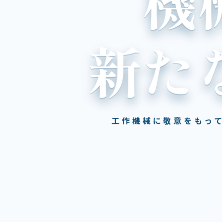
機
新た
工作機械に敬意をもっ