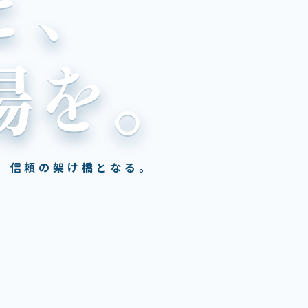
と、
場を。
、信頼の架け橋となる。