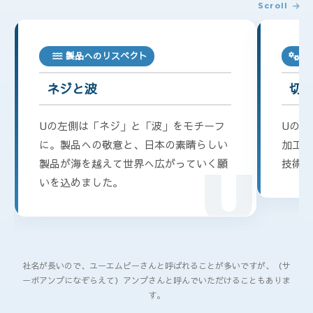
Scroll
製品へのリスペクト
加
ネジと波
切
Uの左側は「ネジ」と「波」をモチーフ
Uの右
に。製品への敬意と、日本の素晴らしい
加工の
製品が海を越えて世界へ広がっていく願
U
技術へ
いを込めました。
社名が長いので、ユーエムピーさんと呼ばれることが多いですが、（サ
ーボアンプになぞらえて）アンプさんと呼んでいただけることもありま
す。