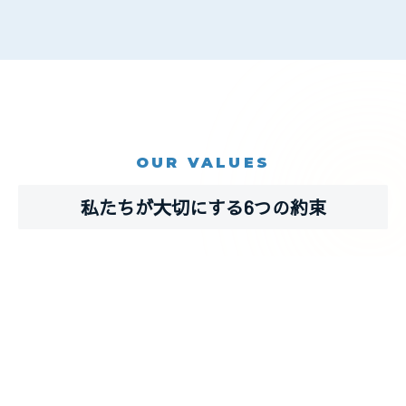
OUR VALUES
私たちが大切にする6つの約束
Scroll
01
機械への敬意と感謝
価値