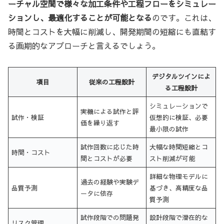
ーチャル空間で様々な加工条件や工程フローをシミュレー
ションし、最適化することが可能となる
のです。これは、
時間とコストを大幅に削減し、開発期間の短縮にも直結す
る画期的なアプローチと言えるでしょう。
デジタルツインによ
項目
従来の工程設計
る工程設計
シミュレーションで
実機による試作と評
試作・検証
仮想的に検証、必要
価を繰り返す
最小限の試作
試作回数に応じた時
大幅な時間短縮とコ
時間・コスト
間とコストが必要
スト削減が可能
詳細な物理モデルに
過去の経験や実験デ
品質予測
基づき、高精度な品
ータに依存
質予測
試作段階での問題発
設計段階で潜在的な
リスク管理