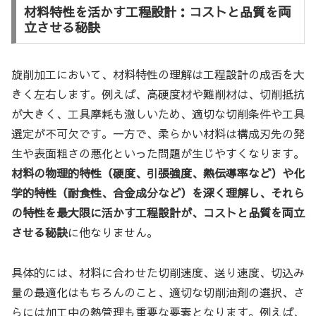
材料特性を活かす工程設計：コストと品質を両
立させる秘訣
旋削加工において、材料特性の理解は工程設計の成否を大
きく左右します。例えば、高硬度材や難削材は、切削抵抗
が大きく、工具摩耗も激しいため、適切な切削条件や工具
選定が不可欠です。一方で、柔らかい材料は構成刃先の発
生や表面粗さの悪化といった問題が生じやすくなります。
材料の物理的特性（硬度、引張強度、熱伝導率など）や化
学的特性（耐食性、合金成分など）を深く理解し、それら
の特性を最大限に活かす工程設計が、コストと品質を両立
させる秘訣
に他なりません。
具体的には、材料に合わせた切削速度、送り速度、切込み
量の最適化はもちろんのこと、適切な切削油剤の選択、さ
らには加工中の熱管理も重要な要素となります。例えば、