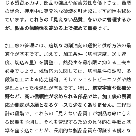
じる残留応力は、部品の強度や耐疲労性を低下させ、最悪
の場合、使用中に突発的な破壊を引き起こす可能性も秘め
ています。
これらの「見えない品質」をいかに管理するか
が、製品の信頼性を高める上で極めて重要
です。
加工熱の管理には、適切な切削油剤の選択と供給方法の最
適化が基本です。加えて、加工条件（切削速度、送り速
度、切込み量）を調整し、熱発生を最小限に抑える工夫も
必要でしょう。残留応力に関しては、切削条件の調整、多
段階加工による応力緩和、そしてショットピーニングや熱
処理といった後処理が有効です。特に、
航空宇宙や医療分
野など、高い信頼性が求められる部品では、加工後の残留
応力測定が必須となるケースも少なくありません。
工程設
計の段階で、これらの「見えない品質」が製品寿命に与え
る影響を予測し、それを管理するための具体的な手順と基
準を盛り込むことが、長期的な製品品質を保証する鍵とな