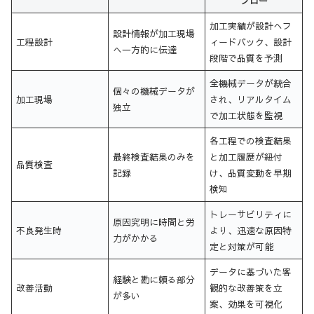
フロー
加工実績が設計へフ
設計情報が加工現場
工程設計
ィードバック、設計
へ一方的に伝達
段階で品質を予測
全機械データが統合
個々の機械データが
加工現場
され、リアルタイム
独立
で加工状態を監視
各工程での検査結果
最終検査結果のみを
と加工履歴が紐付
品質検査
記録
け、品質変動を早期
検知
トレーサビリティに
原因究明に時間と労
不良発生時
より、迅速な原因特
力がかかる
定と対策が可能
データに基づいた客
経験と勘に頼る部分
改善活動
観的な改善策を立
が多い
案、効果を可視化