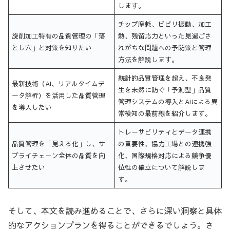
します。
チップ摩耗、ビビリ振動、加工
旋削加工特有の品質管理の「落
熱、残留応力といった見過ごさ
とし穴」と対策を知りたい
れがちな問題への予防策と管理
方法を解説します。
統計的品質管理を超え、不良発
最新技術（AI、リアルタイムデ
生を未然に防ぐ「予測型」品質
ータ解析）を活用した品質管理
管理システムの導入とAIによる異
を導入したい
常検知の最前線を紹介します。
トレーサビリティとデータ連携
品質管理を「見える化」し、サ
の重要性、協力工場との連携強
プライチェーン全体の品質を向
化、国際規格対応による競争優
上させたい
位性の確立について解説しま
す。
そして、本文を読み進めることで、さらに深い洞察と具体
的なアクションプランを得ることができるでしょう。さ