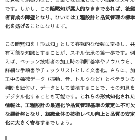
です。しかし、この
暗黙知が属人的なままであれば、後継
者育成の障壁となり、ひいては工程設計と品質管理の標準
化を妨げる
ことになります。
この暗黙知を「形式知」として客観的な情報に変換し、共
有可能な知識とすることが、スキル伝承の第一歩です。例
えば、ベテラン技術者の加工時の判断基準やノウハウを、
詳細な手順書やチェックリストとして文書化。さらに、加
工中の機械データ（振動、音、トルクなど）とベテランの
判断を紐付け、データとして蓄積することで、その知見を
デジタル化することも可能です。
これらの形式知化された
情報は、工程設計の最適化や品質管理基準の策定に不可欠
な羅針盤となり、組織全体の技術レベル向上と品質の安定
化に大きく寄与する
でしょう。