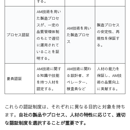
する。
AM技術を用い
た製造プロセ
スが、一定の
製造プロセス
AM技術を用い
品質管理体制
の安定性、再
プロセス認証
た製造プロセ
のもとで適切
現性を保証す
ス
に運用されて
る。
いることを証
明する。
AM技術に関す
AM技術に関わ
人材の能力を
る知識や技能
る設計者、オ
保証し、AM技
要員認証
を持つ人材を
ペレーター、
術の品質向上
認定する。
検査員など
に貢献する。
これらの認証制度は、それぞれに異なる目的と対象を持ち
ます。
自社の製品やプロセス、人材の特性に応じて、適切
な認証制度を選択することが重要です。