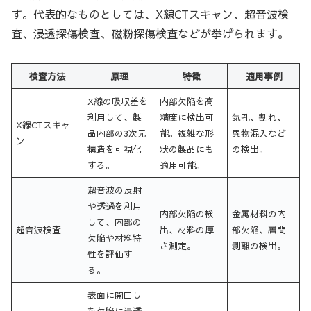
す。代表的なものとしては、X線CTスキャン、超音波検
査、浸透探傷検査、磁粉探傷検査などが挙げられます。
検査方法
原理
特徴
適用事例
X線の吸収差を
内部欠陥を高
利用して、製
精度に検出可
気孔、割れ、
X線CTスキャ
品内部の3次元
能。複雑な形
異物混入など
ン
構造を可視化
状の製品にも
の検出。
する。
適用可能。
超音波の反射
や透過を利用
内部欠陥の検
金属材料の内
して、内部の
超音波検査
出、材料の厚
部欠陥、層間
欠陥や材料特
さ測定。
剥離の検出。
性を評価す
る。
表面に開口し
た欠陥に浸透