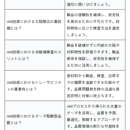
適切に使い分けましょう。
製品の信頼性を確保し、安全性
AM技術における欠陥検出の最前
を高めるために不可欠です。材
線とは？
料特性に応じた検査方法を選定
しましょう。
製品を破壊せずに内部の欠陥や
AM技術における非破壊検査のメ
材料特性を評価できます。製品
リットとは？
寿命を保証し、安全性を確保す
るために活用しましょう。
原材料から製造、検査、出荷ま
AM技術におけるトレーサビリテ
での履歴を追跡できる仕組みで
ィの重要性とは？
す。品質問題発生時の迅速な原
因究明と対策に役立ちます。
AMプロセスから得られる大量の
データを活用し、品質を予測、
AM技術におけるデータ駆動型品
最適化、制御するアプローチで
質とは？
す。品質管理の新たな可能性を