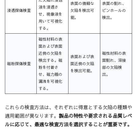
表面の微細な
表面の割れ、
液を浸透さ
浸透探傷検査
欠陥を検出可
ピンホールの
せ、現像液を
能。
検出。
用いて可視化
する。
磁性材料の表
面および表面
近傍の欠陥を
磁性材料の表
表面および表
検出する。磁
面割れ、溶接
磁粉探傷検査
面近傍の欠陥
粉を付着さ
部の欠陥検
を検出可能。
せ、磁力線の
出。
漏洩を可視化
する。
これらの検査方法は、それぞれに得意とする欠陥の種類や
適用範囲が異なります。
製品の特性や要求される品質レベ
ルに応じて、最適な検査方法を選択することが重要です。