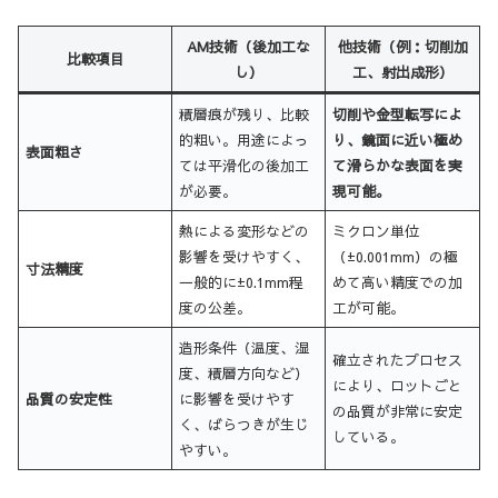
AM技術（後加工な
他技術（例：切削加
比較項目
し）
工、射出成形）
積層痕が残り、比較
切削や金型転写によ
的粗い。用途によっ
り、鏡面に近い極め
表面粗さ
ては平滑化の後加工
て滑らかな表面を実
が必要。
現可能。
熱による変形などの
ミクロン単位
影響を受けやすく、
（±0.001mm）の極
寸法精度
一般的に±0.1mm程
めて高い精度での加
度の公差。
工が可能。
造形条件（温度、湿
確立されたプロセス
度、積層方向など）
により、ロットごと
品質の安定性
に影響を受けやす
の品質が非常に安定
く、ばらつきが生じ
している。
やすい。