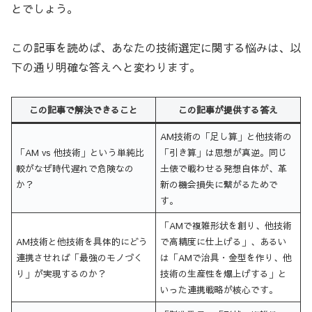
とでしょう。
この記事を読めば、あなたの技術選定に関する悩みは、以
下の通り明確な答えへと変わります。
この記事で解決できること
この記事が提供する答え
AM技術の「足し算」と他技術の
「AM vs 他技術」という単純比
「引き算」は思想が真逆。同じ
較がなぜ時代遅れで危険なの
土俵で戦わせる発想自体が、革
か？
新の機会損失に繋がるためで
す。
「AMで複雑形状を創り、他技術
AM技術と他技術を具体的にどう
で高精度に仕上げる」、あるい
連携させれば「最強のモノづく
は「AMで治具・金型を作り、他
り」が実現するのか？
技術の生産性を爆上げする」と
いった連携戦略が核心です。