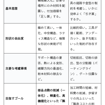
機能最大化。必要な
具の経路や金型の制
場所にのみ材料を配
基本思想
約を考慮し、いかに
置し、付加価値を
効率よく「引き算」
「足し算」する。
するか。
極めて高い。一体
比較的低い。工具が
化、中空構造、ラテ
届く範囲、アンダー
形状の自由度
ィス構造など、複雑
カット、抜き勾配と
な形状の実現が可
いった制約が存在す
能。
る。
サポート構造の要
切削抵抗、切粉の排
否、熱による変形、
出、型の分割線（パ
主要な考慮事項
積層方向の最適化、
ーティングライ
粉末材料の除去な
ン）、ゲート位置な
ど。
ど。
加工時間の短縮、材
部品点数の削減（一
料費の削減、歩留ま
体化）、軽量化、高
目指すゴール
りの向上といった
機能化といった「製
「製造コストの削