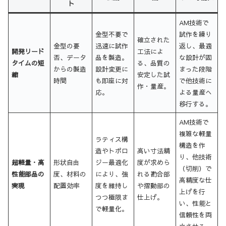
ト
AM技術で
金型不要で
試作を繰り
確立された
金型の要
迅速に試作
返し、最適
開発リード
工法によ
否、データ
品を製造。
な設計が固
タイムの短
る、品質の
からの製造
設計変更に
まった段階
縮
安定した試
時間
も即座に対
で他技術に
作・量産。
応。
よる量産へ
移行する。
AM技術で
複雑な軽量
ラティス構
構造を作
造やトポロ
高い寸法精
り、他技術
超軽量・高
形状自由
ジー最適化
度が求めら
（切削）で
性能部品の
度、材料の
により、強
れる勘合部
高精度な仕
実現
配置効率
度を維持し
や摺動部の
上げを行
つつ極限ま
仕上げ。
い、性能と
で軽量化。
信頼性を両