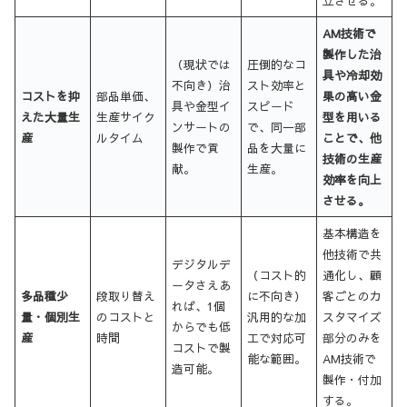
立させる。
AM技術で
製作した治
（現状では
圧倒的なコ
具や冷却効
不向き）治
スト効率と
コストを抑
部品単価、
果の高い金
具や金型イ
スピード
えた大量生
生産サイク
型を用いる
ンサートの
で、同一部
産
ルタイム
ことで、他
製作で貢
品を大量に
技術の生産
献。
生産。
効率を向上
させる。
基本構造を
他技術で共
デジタルデ
（コスト的
通化し、顧
ータさえあ
多品種少
段取り替え
に不向き）
客ごとのカ
れば、1個
量・個別生
のコストと
汎用的な加
スタマイズ
からでも低
産
時間
工で対応可
部分のみを
コストで製
能な範囲。
AM技術で
造可能。
製作・付加
する。