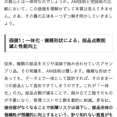
の核心とは一体何なのでしょうか。AM技術と他技術の比
較において、この価値を理解せずして本質は見えてきませ
ん。さあ、その翼の正体を一つずつ解き明かしていきまし
ょう。
価値1：一体化・複雑形状による、部品点数削
減と性能向上
従来、複数の部品をネジや溶接で組み合わせていたアセン
ブリ品。その常識を、AM技術は覆します。複雑な形状で
あっても、データ上で一体として設計すれば、そのまま一
つの部品として造形できてしまうのです。これが「一体
化」の力。部品点数が減ることで、組み立て工程そのもの
が不要になり、管理コストや工数を劇的に削減。
さらに、
接合部がなくなることで故障リスクは低下し、部品全体の
信頼性が飛躍的に向上するという、計り知れない恩恵がも