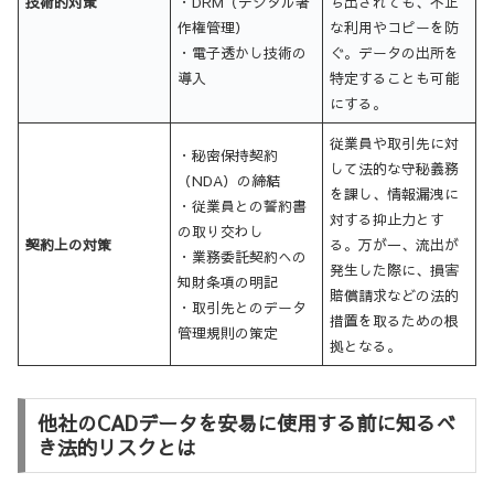
技術的対策
・DRM（デジタル著
ち出されても、不正
作権管理）
な利用やコピーを防
・電子透かし技術の
ぐ。データの出所を
導入
特定することも可能
にする。
従業員や取引先に対
・秘密保持契約
して法的な守秘義務
（NDA）の締結
を課し、情報漏洩に
・従業員との誓約書
対する抑止力とす
の取り交わし
契約上の対策
る。万が一、流出が
・業務委託契約への
発生した際に、損害
知財条項の明記
賠償請求などの法的
・取引先とのデータ
措置を取るための根
管理規則の策定
拠となる。
他社のCADデータを安易に使用する前に知るべ
き法的リスクとは