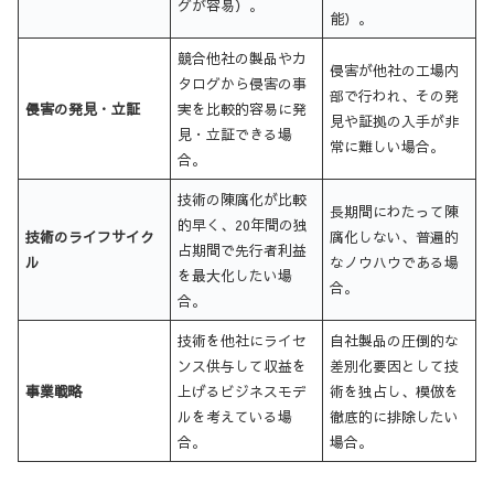
グが容易）。
能）。
競合他社の製品やカ
侵害が他社の工場内
タログから侵害の事
部で行われ、その発
侵害の発見・立証
実を比較的容易に発
見や証拠の入手が非
見・立証できる場
常に難しい場合。
合。
技術の陳腐化が比較
長期間にわたって陳
的早く、20年間の独
技術のライフサイク
腐化しない、普遍的
占期間で先行者利益
ル
なノウハウである場
を最大化したい場
合。
合。
技術を他社にライセ
自社製品の圧倒的な
ンス供与して収益を
差別化要因として技
事業戦略
上げるビジネスモデ
術を独占し、模倣を
ルを考えている場
徹底的に排除したい
合。
場合。