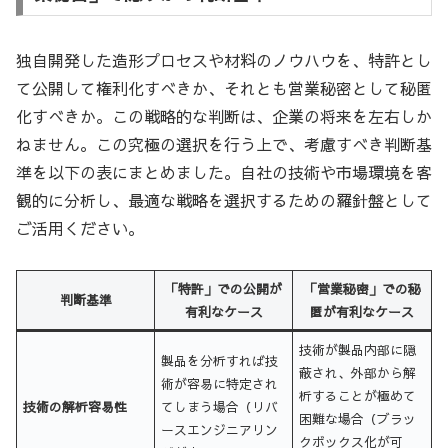
独自開発した造形プロセスや材料のノウハウを、特許とし
て公開して権利化すべきか、それとも営業秘密として秘匿
化すべきか。この戦略的な判断は、企業の将来を左右しか
ねません。この究極の選択を行う上で、考慮すべき判断基
準を以下の表にまとめました。自社の技術や市場環境を客
観的に分析し、最適な戦略を選択するための羅針盤として
ご活用ください。
「特許」での公開が
「営業秘密」での秘
判断基準
有利なケース
匿が有利なケース
技術が製品内部に隠
製品を分析すれば技
蔽され、外部から解
術が容易に特定され
析することが極めて
技術の解析容易性
てしまう場合（リバ
困難な場合（ブラッ
ースエンジニアリン
クボックス化が可