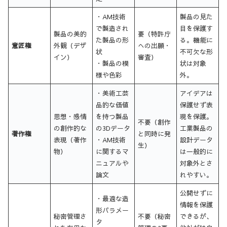
・AM技術
製品の見た
で製造され
目を保護す
製品の美的
要（特許庁
た製品の形
る。機能に
意匠権
外観（デザ
への出願・
状
不可欠な形
イン）
審査）
・製品の模
状は対象
様や色彩
外。
・美術工芸
アイデアは
品的な価値
保護せず表
思想・感情
を持つ製品
現を保護。
不要（創作
の創作的な
の3Dデータ
工業製品の
著作権
と同時に発
表現（著作
・AM技術
設計データ
生）
物）
に関するマ
は一般的に
ニュアルや
対象外とさ
論文
れやすい。
公開せずに
・最適な造
情報を保護
形パラメー
秘密管理さ
不要（秘密
できるが、
タ