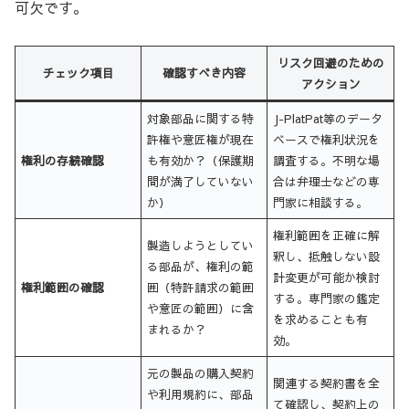
可欠です。
リスク回避のための
チェック項目
確認すべき内容
アクション
対象部品に関する特
J-PlatPat等のデータ
許権や意匠権が現在
ベースで権利状況を
権利の存続確認
も有効か？（保護期
調査する。不明な場
間が満了していない
合は弁理士などの専
か）
門家に相談する。
権利範囲を正確に解
製造しようとしてい
釈し、抵触しない設
る部品が、権利の範
計変更が可能か検討
権利範囲の確認
囲（特許請求の範囲
する。専門家の鑑定
や意匠の範囲）に含
を求めることも有
まれるか？
効。
元の製品の購入契約
関連する契約書を全
や利用規約に、部品
て確認し、契約上の