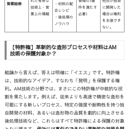
れた有用な
管理の3要
他社が独自
営業秘密
・材料の配
技術上・営
件を満たす
に開発した
合レシピ
業上の情報
必要）
場合は権利
・後処理の
を主張でき
ノウハウ
ない。
【特許権】革新的な造形プロセスや材料はAM
技術の保護対象か？
結論から言えば、答えは明確に「イエス」です。特許権
は、技術的なアイデア、すなわち「発明」を保護する権
利。AM技術の分野では、まさにこの特許権が中核的な役
割を果たします。例えば、従来よりも高速で精密な造形を
可能にする新しいプロセス、特定の強度や耐熱性を持つ独
自開発の材料、あるいは造形物の品質を劇的に向上させる
後処理技術など、これらはすべて特許権による保護の対象
となり得ます。
他社には真似のできない革新的な技術を開