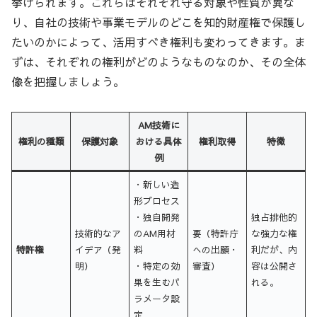
挙げられます。これらはそれぞれ守る対象や性質が異な
り、自社の技術や事業モデルのどこを知的財産権で保護し
たいのかによって、活用すべき権利も変わってきます。ま
ずは、それぞれの権利がどのようなものなのか、その全体
像を把握しましょう。
AM技術に
権利の種類
保護対象
おける具体
権利取得
特徴
例
・新しい造
形プロセス
・独自開発
独占排他的
技術的なア
のAM用材
要（特許庁
な強力な権
特許権
イデア（発
料
への出願・
利だが、内
明）
・特定の効
審査）
容は公開さ
果を生むパ
れる。
ラメータ設
定