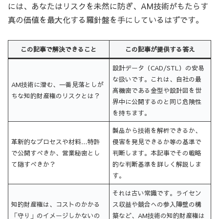
には、あなたはリスクを未然に防ぎ、AM技術がもたらす
真の価値を最大化する羅針盤を手にしているはずです。
この記事で解決できること
この記事が提供する答え
設計データ（CAD/STL）の安易
な扱いです。これは、自社の最
AM技術に潜む、一番見落としが
高機密である金型や設計図を世
ちな知的財産権のリスクとは？
界中に公開するのと同じ危険性
を持ちます。
製品から技術を解析できるか、
革新的なプロセスや材料…特許
侵害を発見できるか等の基準で
で公開すべきか、営業秘密とし
判断します。本記事でその戦略
て隠すべきか？
的な判断基準を詳しく解説しま
す。
それは古い常識です。ライセン
知的財産権は、コストのかかる
ス収益や競合への参入障壁の構
「守り」のイメージしかないの
築など、AM技術の知的財産権は