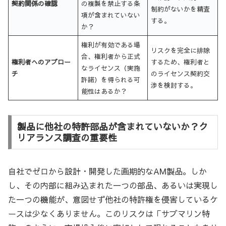
契約関係の確認
の複製を禁止する条
制約がないかを精査
項が含まれていない
する。
か？
権利が有効である場
リスクを完全に排除
合、権利者から正式
権利者へのアプロー
するため、権利者と
なライセンス（実施
チ
のライセンス契約交
許諾）を得られる可
渉を検討する。
能性はあるか？
製品に他社の特許部品が含まれていないか？ク
リアランス調査の重要性
自社でゼロから設計・開発した画期的なAM製品。しか
し、その内部に組み込まれた一つの部品、あるいは実現し
た一つの機能が、意図せず他社の特許権を侵害しているケ
ースは少なくありません。このリスクは「サブマリン特