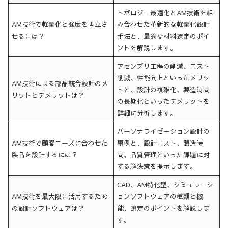
トポロジー最適化とAM技術を組
AM技術で軽量化と強度を両立さ
み合わせた革新的な軽量化設計
せるには？
手法と、最適な材料選定のポイ
ントを解説します。
アセンブリ工程の削減、コスト
削減、性能向上といったメリッ
AM技術による部品統合設計のメ
トと、設計の複雑化、製造時間
リットとデメリットは？
の長期化といったデメリットを
詳細に分析します。
パーソナライゼーション設計の
AM技術で顧客ニーズに合わせた
事例と、設計コスト、製造時
製品を設計するには？
間、品質管理といった課題に対
する解決策を提示します。
CAD、AM特化型、シミュレーシ
AM技術を最大限に活用するため
ョンソフトウェアの種類と機
の設計ソフトウェアは？
能、選定のポイントを解説しま
す。