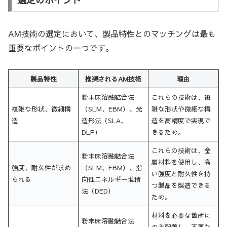
AM技術の選定において、製品特性とのマッチングは最も
重要なポイントの一つです。
製品特性
推奨されるAM技術
理由
粉末床溶融結合法
これらの技術は、複
複雑な形状、微細構
（SLM、EBM）、光
雑な形状や微細な構
造
造形法（SLA、
造を高精度で実現で
DLP）
きるため。
これらの技術は、金
粉末床溶融結合法
属材料を使用し、高
強度、耐久性が求め
（SLM、EBM）、指
い強度と耐久性を持
られる
向性エネルギー堆積
つ製品を製造できる
法（DED）
ため。
材料を必要な箇所に
粉末床溶融結合法
のみ配置し、不要な