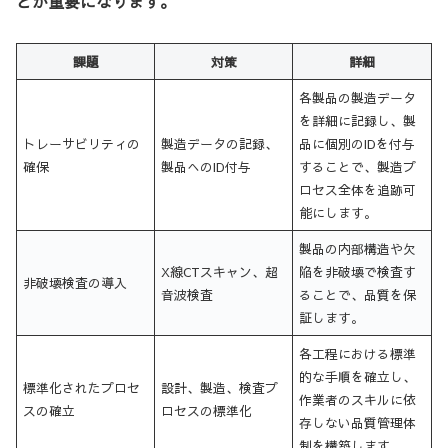
とが重要になります。
課題
対策
詳細
各製品の製造データ
を詳細に記録し、製
トレーサビリティの
製造データの記録、
品に個別のIDを付与
確保
製品へのID付与
することで、製造プ
ロセス全体を追跡可
能にします。
製品の内部構造や欠
X線CTスキャン、超
陥を非破壊で検査す
非破壊検査の導入
音波検査
ることで、品質を保
証します。
各工程における標準
的な手順を確立し、
標準化されたプロセ
設計、製造、検査プ
作業者のスキルに依
スの確立
ロセスの標準化
存しない品質管理体
制を構築します。