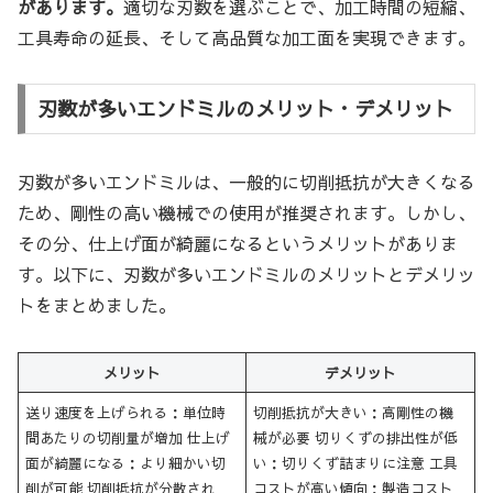
があります。
適切な刃数を選ぶことで、加工時間の短縮、
工具寿命の延長、そして高品質な加工面を実現できます。
刃数が多いエンドミルのメリット・デメリット
刃数が多いエンドミルは、一般的に切削抵抗が大きくなる
ため、剛性の高い機械での使用が推奨されます。しかし、
その分、仕上げ面が綺麗になるというメリットがありま
す。以下に、刃数が多いエンドミルのメリットとデメリッ
トをまとめました。
メリット
デメリット
送り速度を上げられる：単位時
切削抵抗が大きい：高剛性の機
間あたりの切削量が増加 仕上げ
械が必要 切りくずの排出性が低
面が綺麗になる：より細かい切
い：切りくず詰まりに注意 工具
削が可能 切削抵抗が分散され
コストが高い傾向：製造コスト