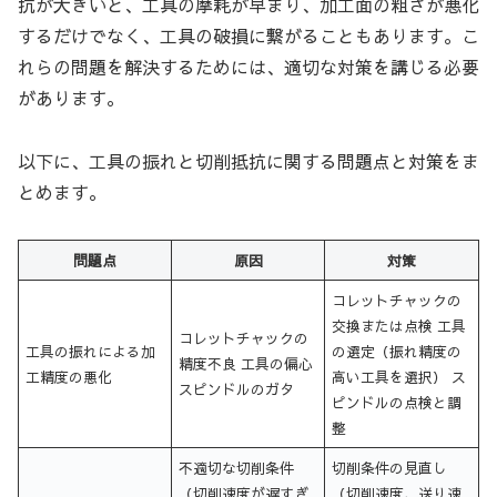
抗が大きいと、工具の摩耗が早まり、加工面の粗さが悪化
するだけでなく、工具の破損に繋がることもあります。こ
れらの問題を解決するためには、適切な対策を講じる必要
があります。
以下に、工具の振れと切削抵抗に関する問題点と対策をま
とめます。
問題点
原因
対策
コレットチャックの
交換または点検 工具
コレットチャックの
工具の振れによる加
の選定（振れ精度の
精度不良 工具の偏心
工精度の悪化
高い工具を選択） ス
スピンドルのガタ
ピンドルの点検と調
整
不適切な切削条件
切削条件の見直し
（切削速度が遅すぎ
（切削速度、送り速