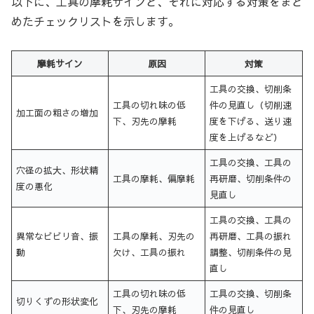
以下に、工具の摩耗サインと、それに対応する対策をまと
めたチェックリストを示します。
摩耗サイン
原因
対策
工具の交換、切削条
工具の切れ味の低
件の見直し（切削速
加工面の粗さの増加
下、刃先の摩耗
度を下げる、送り速
度を上げるなど）
工具の交換、工具の
穴径の拡大、形状精
工具の摩耗、偏摩耗
再研磨、切削条件の
度の悪化
見直し
工具の交換、工具の
異常なビビリ音、振
工具の摩耗、刃先の
再研磨、工具の振れ
動
欠け、工具の振れ
調整、切削条件の見
直し
工具の切れ味の低
工具の交換、切削条
切りくずの形状変化
下、刃先の摩耗
件の見直し