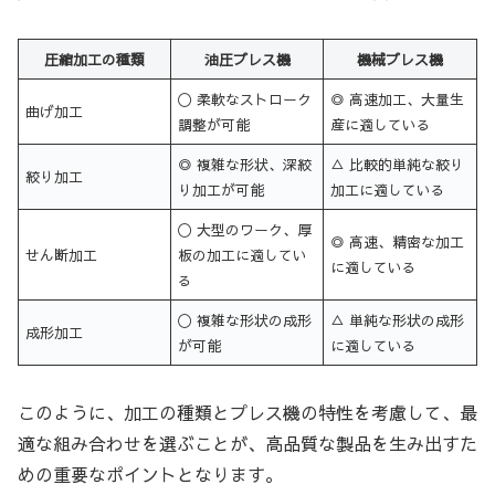
圧縮加工の種類
油圧プレス機
機械プレス機
〇 柔軟なストローク
◎ 高速加工、大量生
曲げ加工
調整が可能
産に適している
◎ 複雑な形状、深絞
△ 比較的単純な絞り
絞り加工
り加工が可能
加工に適している
〇 大型のワーク、厚
◎ 高速、精密な加工
せん断加工
板の加工に適してい
に適している
る
〇 複雑な形状の成形
△ 単純な形状の成形
成形加工
が可能
に適している
このように、加工の種類とプレス機の特性を考慮して、最
適な組み合わせを選ぶことが、高品質な製品を生み出すた
めの重要なポイントとなります。