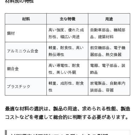
材料別の特性
材料
主な特徴
用途
高い強度、優れた成
自動車部品、機械部
鋼材
形性、幅広い用途
品、建築材料
軽量、耐食性、高い
航空機部品、電子機
アルミニウム合金
熱伝導性
器部品、熱交換器
高い導電性、耐食
電線、電子部品、装
銅合金
性、美しい外観
飾品
軽量、成形性、耐食
家電製品、自動車内
プラスチック
性
装部品、容器
最適な材料の選択は、製品の用途、求められる性能、製造
コストなどを考慮して総合的に判断する必要があります。