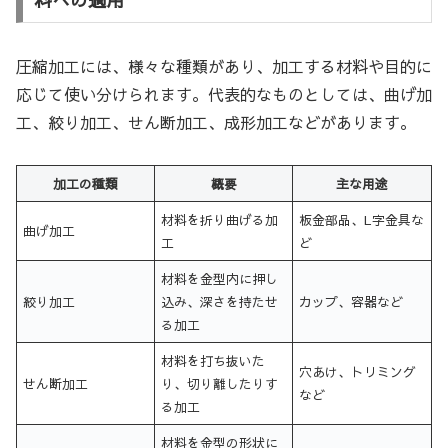
圧縮加工には、様々な種類があり、加工する材料や目的に
応じて使い分けられます。代表的なものとしては、曲げ加
工、絞り加工、せん断加工、成形加工などがあります。
加工の種類
概要
主な用途
材料を折り曲げる加
板金部品、L字金具な
曲げ加工
工
ど
材料を金型内に押し
絞り加工
込み、深さを持たせ
カップ、容器など
る加工
材料を打ち抜いた
穴あけ、トリミング
せん断加工
り、切り離したりす
など
る加工
材料を金型の形状に