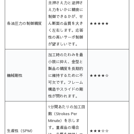
主押さえ力と逆押さ
え力をいかに精密に
制御できるかが、せ
各油圧力の制御精度
ん断面の品質を大き
★★★★★
く左右します。応答
性の高いサーボ制御
が望ましいです。
加工時のたわみを最
小限に抑え、金型と
製品の精度を長期的
機械剛性
に維持するために不
★★★★☆
可欠です。フレーム
構造やスライドの剛
性が問われます。
1分間あたりの加工回
数（Strokes Per
Minute）を示しま
す。量産品の場合
生産性（SPM）
★★★☆☆