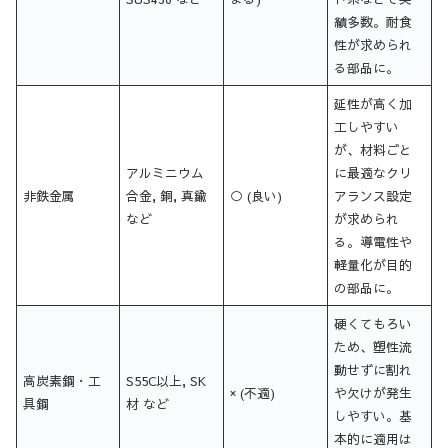
績多数。耐食
性が求められ
る部品に。
延性が高く加
工しやすい
が、材料ごと
アルミニウム
に最適なクリ
非鉄金属
合金, 銅, 真鍮
○ (良い)
アランス設定
など
が求められ
る。導電性や
軽量化が目的
の部品に。
硬くてもろい
ため、塑性流
動せずに割れ
高炭素鋼・工
S55C以上, SK
× (不適)
や欠けが発生
具鋼
材 など
しやすい。基
本的に適用は