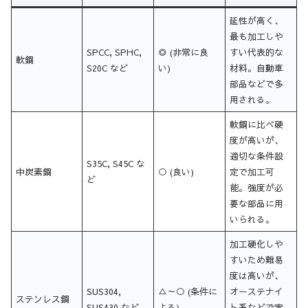
延性が高く、
最も加工しや
SPCC, SPHC,
◎ (非常に良
すい代表的な
軟鋼
S20C など
い)
材料。自動車
部品などで多
用される。
軟鋼に比べ硬
度が高いが、
適切な条件設
S35C, S45C な
中炭素鋼
○ (良い)
定で加工可
ど
能。強度が必
要な部品に用
いられる。
加工硬化しや
すいため難易
度は高いが、
SUS304,
△～○ (条件に
オーステナイ
ステンレス鋼
SUS430 など
よる)
ト系などで実