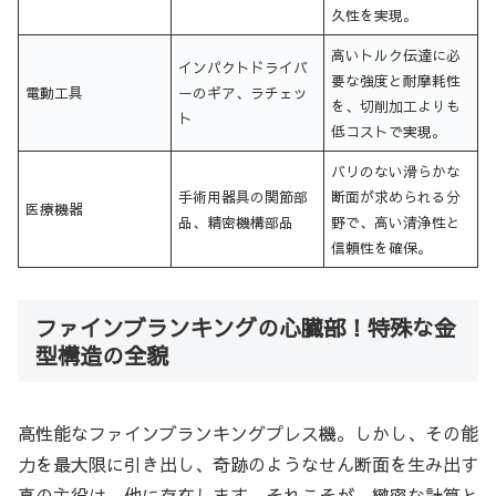
久性を実現。
高いトルク伝達に必
インパクトドライバ
要な強度と耐摩耗性
電動工具
ーのギア、ラチェッ
を、切削加工よりも
ト
低コストで実現。
バリのない滑らかな
手術用器具の関節部
断面が求められる分
医療機器
品、精密機構部品
野で、高い清浄性と
信頼性を確保。
ファインブランキングの心臓部！特殊な金
型構造の全貌
高性能なファインブランキングプレス機。しかし、その能
力を最大限に引き出し、奇跡のようなせん断面を生み出す
真の主役は、他に存在します。それこそが、緻密な計算と