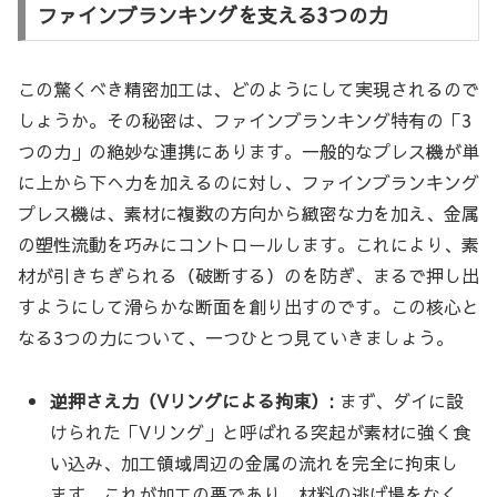
ファインブランキングを支える3つの力
この驚くべき精密加工は、どのようにして実現されるので
しょうか。その秘密は、ファインブランキング特有の「3
つの力」の絶妙な連携にあります。一般的なプレス機が単
に上から下へ力を加えるのに対し、ファインブランキング
プレス機は、素材に複数の方向から緻密な力を加え、金属
の塑性流動を巧みにコントロールします。これにより、素
材が引きちぎられる（破断する）のを防ぎ、まるで押し出
すようにして滑らかな断面を創り出すのです。この核心と
なる3つの力について、一つひとつ見ていきましょう。
逆押さえ力（Vリングによる拘束）:
まず、ダイに設
けられた「Vリング」と呼ばれる突起が素材に強く食
い込み、加工領域周辺の金属の流れを完全に拘束し
ます。これが加工の要であり、材料の逃げ場をなく