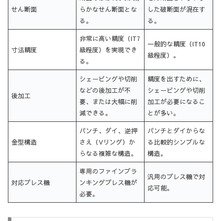
せん断面
らかなせん断面とな
した破断面が混在す
る。
る。
非常に高い精度（IT7
一般的な精度（IT10
寸法精度
級程度）を実現でき
級程度）。
る。
シェービングや切削
精度を出すために、
などの後加工が不
シェービングや切削
後加工
要、または大幅に削
加工が必要になるこ
減できる。
とが多い。
パンチ、ダイ、逆押
パンチとダイからな
金型構造
さえ（Vリング）か
る比較的シンプルな
らなる複雑な構造。
構造。
専用のファインブラ
汎用のプレス機で対
対応プレス機
ンキングプレス機が
応可能。
必要。