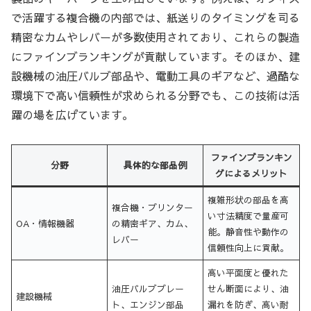
で活躍する複合機の内部では、紙送りのタイミングを司る
精密なカムやレバーが多数使用されており、これらの製造
にファインブランキングが貢献しています。そのほか、建
設機械の油圧バルブ部品や、電動工具のギアなど、過酷な
環境下で高い信頼性が求められる分野でも、この技術は活
躍の場を広げています。
ファインブランキン
分野
具体的な部品例
グによるメリット
複雑形状の部品を高
複合機・プリンター
い寸法精度で量産可
OA・情報機器
の精密ギア、カム、
能。静音性や動作の
レバー
信頼性向上に貢献。
高い平面度と優れた
油圧バルブプレー
せん断面により、油
建設機械
ト、エンジン部品
漏れを防ぎ、高い耐