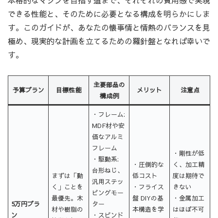
本格的なマシンを目指す道まで、それぞれの費用感で実現
できる性能と、そのために必要となる構成を明らかにしま
す。このガイドが、あなたの懐事情と情熱のバランスを見
極め、現実的な計画を立てるための羅針盤となれば幸いで
す。
主要部品の
予算プラン
目標性能
メリット
注意点
構成例
・フレーム:
MDF材や安
価なアルミ
フレーム
・剛性が低
・駆動系:
・圧倒的な
く、加工精
台形ねじ、
まずは「動
低コスト
度は期待で
汎用ステッ
く」ことを
・フライス
きない
ピングモー
最優先。木
盤 DIYの基
・金属加工
5万円プラ
ター
材や樹脂の
本構造を学
はほぼ不可
ン
・スピンド