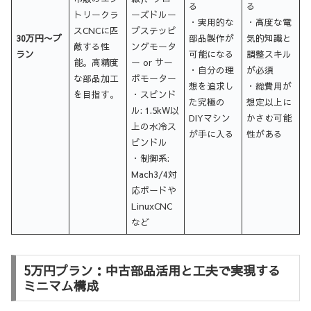
る
る
トリークラ
ーズドルー
・実用的な
・高度な電
スCNCに匹
プステッピ
30万円〜プ
部品製作が
気的知識と
敵する性
ングモータ
ラン
可能になる
調整スキル
能。高精度
ー or サー
・自分の理
が必須
な部品加工
ボモーター
想を追求し
・総費用が
を目指す。
・スピンド
た究極の
想定以上に
ル: 1.5kW以
DIYマシン
かさむ可能
上の水冷ス
が手に入る
性がある
ピンドル
・制御系:
Mach3/4対
応ボードや
LinuxCNC
など
5万円プラン：中古部品活用と工夫で実現する
ミニマム構成