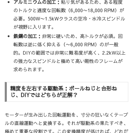
アルミニウムの加工：
粘り気があるため、ある程度
のトルクと適度な回転数（6,000〜18,000 RPM）が
必要。500W〜1.5kWクラスの空冷・水冷スピンドル
が視野に入ります。
鉄鋼の加工：
非常に硬いため、高トルクが必須。回
転数は逆に低く抑える（〜6,000 RPM）のが一般
的。DIYの範囲では非常に難易度が高く、2.2kW以上
の強力なスピンドルと極めて高い剛性のフレームが
求められます。
精度を左右する駆動系：ボールねじと台形ね
じ、DIYではどちらが正解？
モーターが生み出した回転運動を、寸分の狂いなくテーブ
ルの直線運動へと変換する。それが駆動系の果たすべき、
極めて重要な役割です。この変換精度が低ければ、どれだ