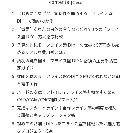
contents
はじめに：なぜ今、創造性を解放する「フライス盤
DIY」が熱いのか？
【重要】あなたの目的に合うのはどれ？3つの「フライ
ス盤 DIY」方式徹底比較
予算別に見る「フライス盤 DIY」の世界：5万円から始
めるリアルな費用感とは？
成功の鍵を握る！フライス盤 DIYに必須の主要部品選
定ガイド
難関を越える！フライス盤のDIYで避けて通れない制御
と電子工作
ハードの次はソフト！DIYフライス盤を動かすための
CAD/CAM/CNC制御ソフト入門
完成はスタートライン！自作フライス盤の精度を極め
る調整とキャリブレーション術
初めての切削：DIYしたフライス盤で挑戦したい魅力的
なプロジェクト5選