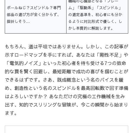
機械の心臓部となる「フレー
ボールねじ？スピンドル？専門
ム」「駆動系」「スピンドル」
部品の選び方が全く分からず、
の選定基準を、初心者にも分か
挫折しそう…
るように対比形式で優しく、し
かし本質的に解説します。
もちろん、道は平坦ではありません。しかし、この記事が
示すロードマップを手にすれば、あなたは「剛性不足」や
「電気的ノイズ」といった初心者を待ち受ける7つの致命
的な罠を賢く回避し、最短距離で成功の喜びを掴むことが
できるはずです。さあ、既成概念という名のバイスを緩
め、創造性という名のスピンドルを最高回転数で回す準備
はよろしいですか？ あなただけの究極の工作機械を生み
出す、知的でスリリングな冒険が、今この瞬間から始まり
ます。