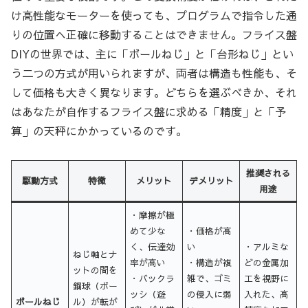
け高性能なモーターを使っても、プログラムで指令した通
りの位置へ正確に移動することはできません。フライス盤
DIYの世界では、主に「ボールねじ」と「台形ねじ」とい
う二つの方式が用いられますが、両者は構造も性能も、そ
して価格も大きく異なります。どちらを選ぶべきか、それ
はあなたが自作するフライス盤に求める「精度」と「予
算」の天秤にかかっているのです。
推奨される
駆動方式
特徴
メリット
デメリット
用途
・摩擦が極
めて少な
・価格が高
く、伝達効
い
・アルミな
ねじ軸とナ
率が高い
・構造が複
どの金属加
ットの間を
・バックラ
雑で、ゴミ
工を視野に
鋼球（ボー
ッシ（遊
の侵入に弱
入れた、高
ボールねじ
ル）が転が