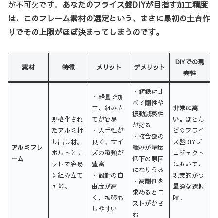
が不可欠です。
あなたのフライス盤DIYが目指す加工精度
は、このフレーム素材の選定という、まさに最初の土台作
りでその上限がほぼ決まってしまうのです。
DIYでの現
素材
特徴
メリット
デメリット
実性
・鋳鉄に比
・軽量で加
べて剛性や
工、組み立
非常に高
振動減衰性
規格化され
てが容易
い。
ほとん
が劣る
たアルミ押
・入手性が
どのフライ
・接合部の
し出し材。
良く、サイ
ス盤DIYプ
アルミフレ
緩みが精度
ボルトとナ
ズの種類が
ロジェクト
ーム
低下の原因
ットで容易
豊富
において、
になりうる
に組み立て
・設計の自
現実的かつ
・高剛性を
可能。
由度が高
最適な選択
求めるとコ
く、拡張も
肢。
ストがかさ
しやすい
む