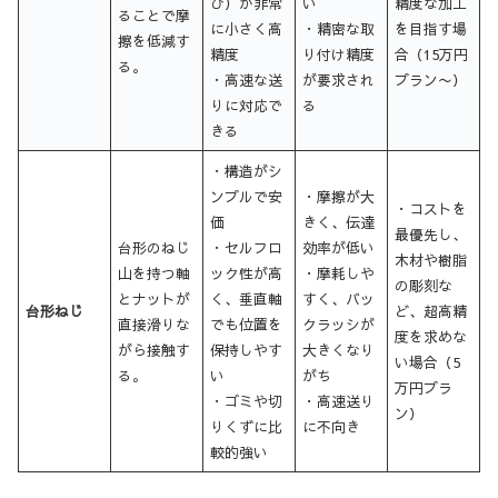
び）が非常
い
精度な加工
ることで摩
に小さく高
・精密な取
を目指す場
擦を低減す
精度
り付け精度
合（15万円
る。
・高速な送
が要求され
プラン〜）
りに対応で
る
きる
・構造がシ
ンプルで安
・摩擦が大
・コストを
価
きく、伝達
最優先し、
台形のねじ
・セルフロ
効率が低い
木材や樹脂
山を持つ軸
ック性が高
・摩耗しや
の彫刻な
とナットが
く、垂直軸
すく、バッ
台形ねじ
ど、超高精
直接滑りな
でも位置を
クラッシが
度を求めな
がら接触す
保持しやす
大きくなり
い場合（5
る。
い
がち
万円プラ
・ゴミや切
・高速送り
ン）
りくずに比
に不向き
較的強い