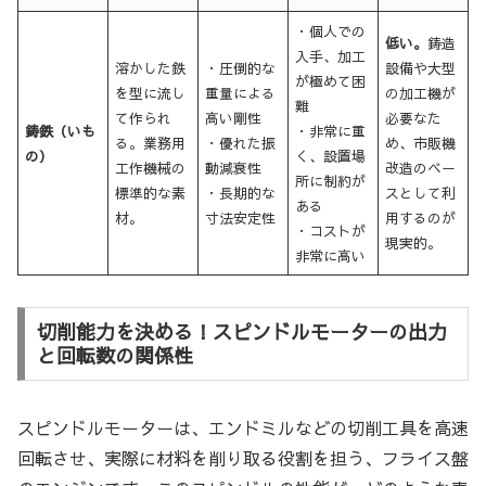
・個人での
低い。
鋳造
入手、加工
溶かした鉄
・圧倒的な
設備や大型
が極めて困
を型に流し
重量による
の加工機が
難
て作られ
高い剛性
必要なた
鋳鉄（いも
・非常に重
る。業務用
・優れた振
め、市販機
の）
く、設置場
工作機械の
動減衰性
改造のベー
所に制約が
標準的な素
・長期的な
スとして利
ある
材。
寸法安定性
用するのが
・コストが
現実的。
非常に高い
切削能力を決める！スピンドルモーターの出力
と回転数の関係性
スピンドルモーターは、エンドミルなどの切削工具を高速
回転させ、実際に材料を削り取る役割を担う、フライス盤