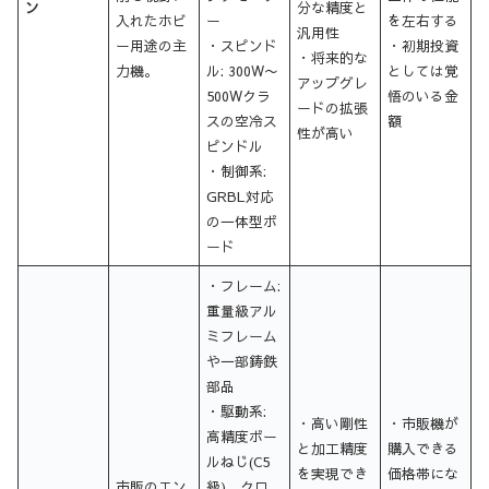
ン
分な精度と
入れたホビ
ー
を左右する
汎用性
ー用途の主
・スピンド
・初期投資
・将来的な
力機。
ル: 300W〜
としては覚
アップグレ
500Wクラ
悟のいる金
ードの拡張
スの空冷ス
額
性が高い
ピンドル
・制御系:
GRBL対応
の一体型ボ
ード
・フレーム:
重量級アル
ミフレーム
や一部鋳鉄
部品
・駆動系:
・高い剛性
・市販機が
高精度ボー
と加工精度
購入できる
ルねじ(C5
を実現でき
価格帯にな
市販のエン
級)、クロ