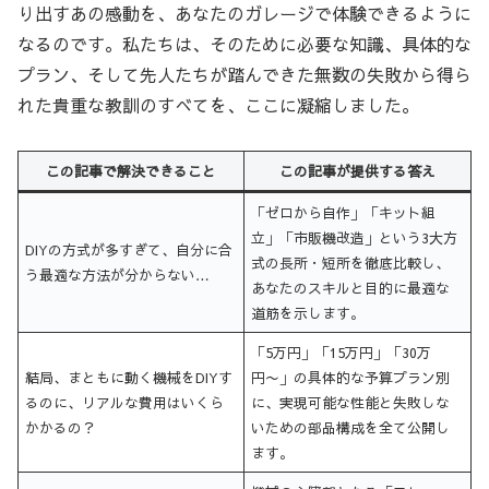
り出すあの感動を、あなたのガレージで体験できるように
なるのです。私たちは、そのために必要な知識、具体的な
プラン、そして先人たちが踏んできた無数の失敗から得ら
れた貴重な教訓のすべてを、ここに凝縮しました。
この記事で解決できること
この記事が提供する答え
「ゼロから自作」「キット組
立」「市販機改造」という3大方
DIYの方式が多すぎて、自分に合
式の長所・短所を徹底比較し、
う最適な方法が分からない…
あなたのスキルと目的に最適な
道筋を示します。
「5万円」「15万円」「30万
結局、まともに動く機械をDIYす
円〜」の具体的な予算プラン別
るのに、リアルな費用はいくら
に、実現可能な性能と失敗しな
かかるの？
いための部品構成を全て公開し
ます。