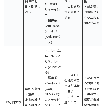
簡単な切
べる
能
ル: 電動ト
削・彫刻レ
・失敗を恐
・部品選定
リマーを流
ベル。
れず挑戦で
や調整に多
用
きる
くの工夫と
・制御系:
時間が必要
安価なCNC
シールド
(Arduinoベ
ース)
・フレーム:
押し出しア
ルミフレー
ム(太めの規
格)
・コストと
・駆動系:
・部品選定
性能のバラ
ボールねじ
の知識があ
ンスが非常
精度と剛性
(C7級)、
る程度必要
に良い
を意識。ア
NEMA23等
・組み立て
・ホビー用
ルミの軽切
のステッピ
精度が機械
15万円プラ
途として十
削も視野に
ングモータ
全体の性能