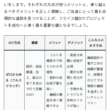
いをします。それぞれの方式が持つメリットと、乗り越え
るべきデメリットを正しく理解し、ご自身にとって最も合
理的な道筋を見つけることが、フライス盤DIYプロジェク
トを成功へと導く最も重要な鍵となるでしょう。
こんな人に
DIY方式
概要
メリット
デメリット
おすすめ
・コストを
・高度な知
機械設計や
極限まで抑
識と技術が
電子工作の
設計、部品
えられる可
必須
経験が豊富
調達、加
能性
・膨大な時
ゼロから作
で、時間を
工、組立の
・設計の自
間と労力が
る（フルス
かけてでも
全てを自分
由度が最も
必要
クラッチ）
理想の機械
で行う究極
高い
・予期せぬ
を追求した
のDIY
・機械の構
トラブルや
いチャレン
造を深く理
失敗のリス
ジャー
解できる
クが高い