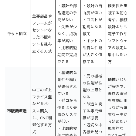
・設計や部
・設計の自
確実性を重
品選定の手
由度が低い
視する初心
主要部品や
間がない
・コストが
者や、機械
フレームが
・失敗が少
割高になる
設計よりも
セットにな
キット組立
なく、成功
傾向
電子工作や
った市販キ
率が高い
・キットの
ソフトウェ
ットを組み
・比較的短
品質に性能
アの設定に
立てる方式
期間で完成
が大きく依
集中したい
できる
存する
方
・基礎的な
・元の機械
剛性や精度
機械いじり
の性能が性
が確保され
が好きで、
中古の卓上
能の上限と
ている
既存の資産
フライス盤
なる
・ゼロから
を有効活用
などをベー
・改造に関
作るより失
しながら確
市販機改造
スに購入
する専門知
敗のリスク
実な一歩か
し、CNC制
識が必要
が低い
ら始めたい
御化する方
・適切な中
・比較的安
現実的な
式
古機を見つ
価に始めら
DIYユーザ