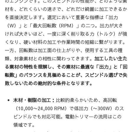
のエンジンです。このスピンドルの性能が、どのような素
材を、どれくらいの速さで、どれだけ綺麗に加工できるか
を直接決定します。選定において重要な指標は「出力
（W）」と「最大回転数（RPM）」の二つ。出力が大き
ければ大きいほど、一度に深く削り取る力（トルク）が強
くなり、硬い材料の加工や作業時間の短縮に繋がります。
一方、回転数は加工面の仕上がりや、使用する工具の種
類、対象素材との相性に関わってきます。
加工したい主た
る素材の特性を理解し、その素材に最適な「出力」と「回
転数」のバランスを見極めることが、スピンドル選びで失
敗しないための絶対的な条件となります。
木材・樹脂の加工：
比較的柔らかいため、高回転
（10,000〜24,000 RPM）で低出力（〜300W）のス
ピンドルでも対応可能。電動トリマーの流用はこの
領域です。