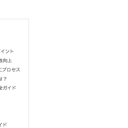
ポイント
性向上
工プロセス
は？
全ガイド
イド