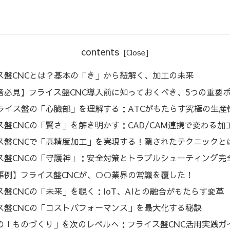
contents
ス盤CNCとは？基本の「き」から紐解く、加工の未来
者必見】フライス盤CNC導入前に知っておくべき、5つの重要
フライス盤の「心臓部」を理解する：ATCがもたらす究極の生産
ス盤CNCの「賢さ」を解き明かす：CAD/CAM連携で変わる加
ス盤CNCで「高精度加工」を実現する！隠されたテクニックと
ス盤CNCの「守護神」：安全対策とトラブルシューティング完
事例】フライス盤CNCが、○○業界の常識を覆した！
ス盤CNCの「未来」を覗く：IoT、AIとの融合がもたらす変革
ス盤CNCの「コストパフォーマンス」を最大化する秘訣
の「ものづくり」を次のレベルへ：フライス盤CNC活用実践ガ