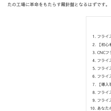
たの工場に革命をもたらす羅針盤となるはずです。
フライ
【初心
CNC
フライ
フライ
フライ
【導入
フライ
フライ
あなた