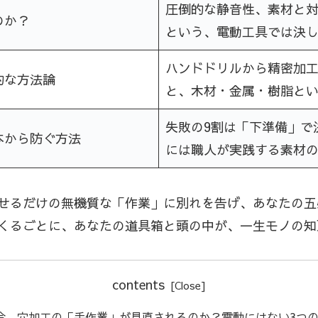
圧倒的な静音性、素材と
のか？
という、電動工具では決し
ハンドドリルから精密加
的な方法論
と、木材・金属・樹脂と
失敗の9割は「下準備」で
本から防ぐ方法
には職人が実践する素材
せるだけの無機質な「作業」に別れを告げ、あなたの五
くるごとに、あなたの道具箱と頭の中が、一生モノの知
contents
今、穴加工の「手作業」が見直されるのか？電動にはない3つ