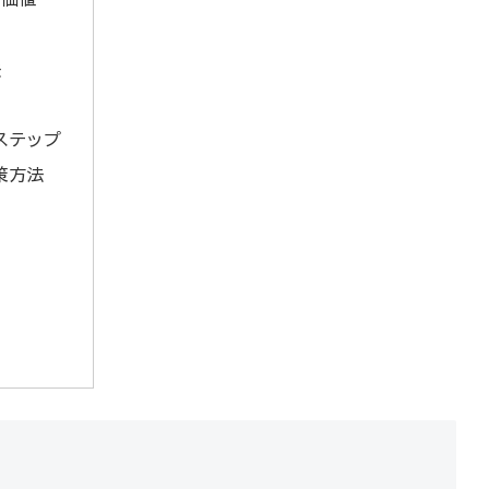
法
ステップ
策方法