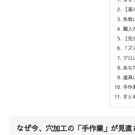
【基
失敗
職人
【完
「ズ
プロ
あな
道具
手作
まと
なぜ今、穴加工の「手作業」が見直