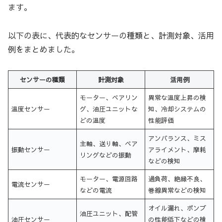
ます。
以下の表に、代表的なセンサーの種類と、計測対象、活用
例をまとめました。
センサーの種類
計測対象
活用例
モーター、ベアリン
異常な温度上昇の検
温度センサー
グ、油圧ユニットな
知、冷却システムの
どの温度
性能評価
アンバランス、ミス
主軸、送り軸、ベア
振動センサー
アライメント、摩耗
リングなどの振動
などの検知
モーター、電源回路
過負荷、絶縁不良、
電流センサー
などの電流
巻線異常などの検知
オイル漏れ、ポンプ
油圧ユニット、配管
油圧センサー
の性能低下などの検