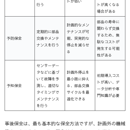
トが低い
行う
トが高くなる
場合がある
部品の寿命に
計画的なメン
関わらず交換
定期的に部品
テナンスが可
するため、無
予防保全
交換やメンテ
能、突発的な
駄なコストが
ナンスを行う
停止を減らせ
発生する可能
る
性がある
センサーデー
タなどに基づ
計画外停止を
初期導入コス
いて故障を予
最小限に抑え
トが高い、デ
予知保全
測し、適切な
る、部品交換
ータ分析や専
タイミングで
サイクルを最
門知識が必要
メンテナンス
適化できる
を行う
事後保全は、最も基本的な保全方法ですが、計画外の機械