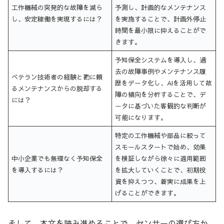
工作機械の突発的な故障を減ら
予測し、計画的なメンテナンス
し、安定稼働を実現するには？
を実施することで、計画外停止
時間を最小限に抑えることがで
きます。
予知保全システムを導入し、過
去の故障事例やメンテナンス履
ベテラン技術者の経験と勘に頼
歴をデータ化し、AIを活用して故
るメンテナンスからの脱却する
障の傾向を分析することで、デ
には？
ータに基づいた客観的な判断が
可能になります。
特定の工作機械や部品に絞って
スモールスタートで始め、効果
中小企業でも無理なく予知保全
を検証しながら徐々に適用範囲
を導入するには？
を拡大していくことで、初期投
資を抑えつつ、着実に成果を上
げることができます。
そして、本文を読み進めることで、センサーの選び方か