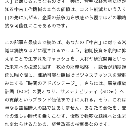
ス」と断じるようなものです。実は、賢明な経営者だけが
知る中古工作機械の本当の価値は、コスト削減という入り
口の先に広がる、企業の競争力を根底から覆すほどの戦略
的な可能性にこそあるのです。
この記事を最後まで読めば、あなたの「中古」に対する常
識は痛快なほどに覆されるでしょう。初期投資を劇的に抑
えることで生まれたキャッシュを、人材や研究開発といっ
た未来への投資に回す「攻めの財務戦略」。競合が納期遅
延に喘ぐ間に、即納可能な機械でビジネスチャンスを鷲掴
みにする「時間のアドバンテージ」。さらには、事業継続
計画（BCP）の要となり、サステナビリティ（SDGs）へ
の貢献というブランド価値まで手に入れる。そう、これは
単なる設備購入の話ではありません。あなたの会社を、変
化の激しい時代を乗りこなす、俊敏で強靭な組織へと生ま
れ変わらせるための、経営改革の指南書なのです。