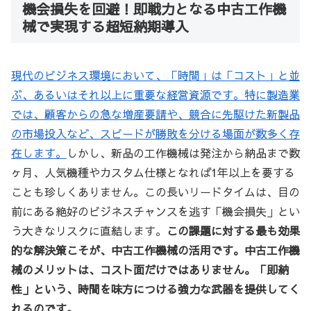
機会損失を回避！即戦力となる中古工作機
械で実現する超短納期導入
現代のビジネス環境において、「時間」は「コスト」と並
ぶ、あるいはそれ以上に重要な経営資源です。特に製造業
では、顧客からの急な増産要請や、競合に先駆けた新製品
の市場投入など、スピードが勝敗を分ける場面が数多く存
在します。
しかし、新品の工作機械は発注から納品まで数
ヶ月、人気機種やカスタム仕様となれば1年以上を要する
ことも珍しくありません。この長いリードタイムは、目の
前にある絶好のビジネスチャンスを逃す「機会損失」とい
う大きなリスクに直結します。
この課題に対する最も効果
的な解決策こそが、中古工作機械の活用です。中古工作機
械のメリットは、コスト面だけではありません。「即納
性」という、時間を味方につける強力な武器を提供してく
れるのです。