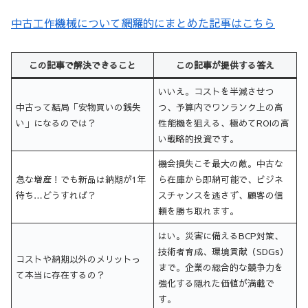
中古工作機械について網羅的にまとめた記事はこちら
この記事で解決できること
この記事が提供する答え
いいえ。コストを半減させつ
中古って結局「安物買いの銭失
つ、予算内でワンランク上の高
い」になるのでは？
性能機を狙える、極めてROIの高
い戦略的投資です。
機会損失こそ最大の敵。中古な
急な増産！でも新品は納期が1年
ら在庫から即納可能で、ビジネ
待ち…どうすれば？
スチャンスを逃さず、顧客の信
頼を勝ち取れます。
はい。災害に備えるBCP対策、
技術者育成、環境貢献（SDGs）
コストや納期以外のメリットっ
まで。企業の総合的な競争力を
て本当に存在するの？
強化する隠れた価値が満載で
す。