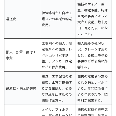
機械のサイズ・重
量、輸送距離、特殊
保管場所から自社工
車両の要否によって
運送費
場までの機械の輸送
大きく変動。数十万
費用。
円～百万円以上にな
ることも。
工場内への搬入、指
搬入経路の確保状
定場所への設置、レ
況、クレーン作業の
搬入・設置・据付工
ベル出し（水平調
有無、基礎工事の必
事費
整）、アンカー固定
要性などが価格に影
などの作業費用。
響する。
電気・エア配管の接
機械の複雑さや求め
続後、正常に稼働す
られる精度レベルに
試運転・精度調整費
るかを確認し、必要
よる。専門技術者に
な精度を出すための
よる作業のため、技
調整作業費用。
術料が発生する。
オイル、フィルタ
機械の状態や販売店
ー、バッテリーなど
の保証内容に含まれ