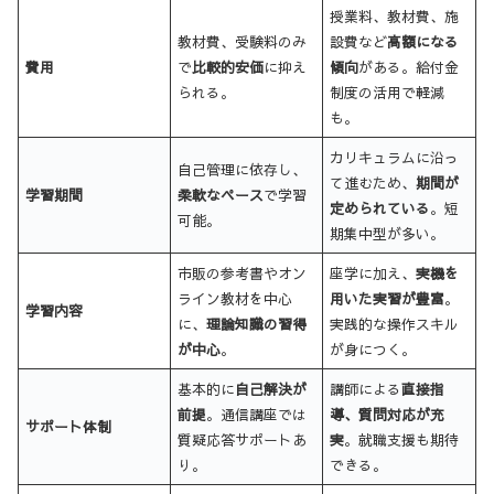
授業料、教材費、施
教材費、受験料のみ
設費など
高額になる
費用
で
比較的安価
に抑え
傾向
がある。給付金
られる。
制度の活用で軽減
も。
カリキュラムに沿っ
自己管理に依存し、
て進むため、
期間が
学習期間
柔軟なペース
で学習
定められている
。短
可能。
期集中型が多い。
市販の参考書やオン
座学に加え、
実機を
ライン教材を中心
用いた実習が豊富
。
学習内容
に、
理論知識の習得
実践的な操作スキル
が中心
。
が身につく。
基本的に
自己解決が
講師による
直接指
前提
。通信講座では
導、質問対応が充
サポート体制
質疑応答サポートあ
実
。就職支援も期待
り。
できる。