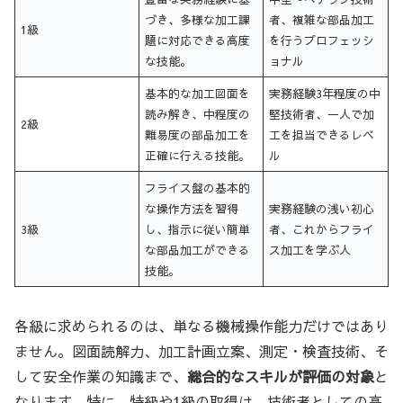
づき、多様な加工課
者、複雑な部品加工
1級
題に対応できる高度
を行うプロフェッシ
な技能。
ョナル
基本的な加工図面を
実務経験3年程度の中
読み解き、中程度の
堅技術者、一人で加
2級
難易度の部品加工を
工を担当できるレベ
正確に行える技能。
ル
フライス盤の基本的
な操作方法を習得
実務経験の浅い初心
3級
し、指示に従い簡単
者、これからフライ
な部品加工ができる
ス加工を学ぶ人
技能。
各級に求められるのは、単なる機械操作能力だけではあり
ません。図面読解力、加工計画立案、測定・検査技術、そ
して安全作業の知識まで、
総合的なスキルが評価の対象
と
なります。特に、特級や1級の取得は、技術者としての高