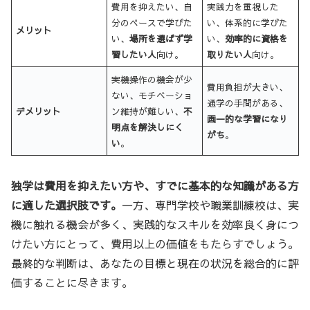
費用を抑えたい、自
実践力を重視した
分のペースで学びた
い、体系的に学びた
メリット
い、
場所を選ばず学
い、
効率的に資格を
習したい人
向け。
取りたい人
向け。
実機操作の機会が少
費用負担が大きい、
ない、モチベーショ
通学の手間がある、
デメリット
ン維持が難しい、
不
画一的な学習になり
明点を解決しにく
がち
。
い
。
独学は費用を抑えたい方や、すでに基本的な知識がある方
に適した選択肢です。
一方、専門学校や職業訓練校は、実
機に触れる機会が多く、実践的なスキルを効率良く身につ
けたい方にとって、費用以上の価値をもたらすでしょう。
最終的な判断は、あなたの目標と現在の状況を総合的に評
価することに尽きます。