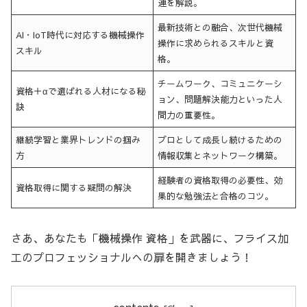
連を解説。
最新技術との融合、次世代機械
AI・IoT時代に対応する機械操作
操作に求められるスキルと資
スキル
格。
チームワーク、コミュニケーシ
資格＋αで選ばれる人材になる秘
ョン、問題解決能力といった人
訣
間力の重要性。
継続学習と業界トレンドの掴み
プロとして成長し続けるための
方
情報収集とネットワーク構築。
経験者の資格取得の必要性、効
資格取得に関する疑問の解決
果的な勉強法と合格のコツ。
さあ、あなたも「機械操作 資格」を武器に、フライス加
工のプロフェッショナルへの扉を開きましょう！