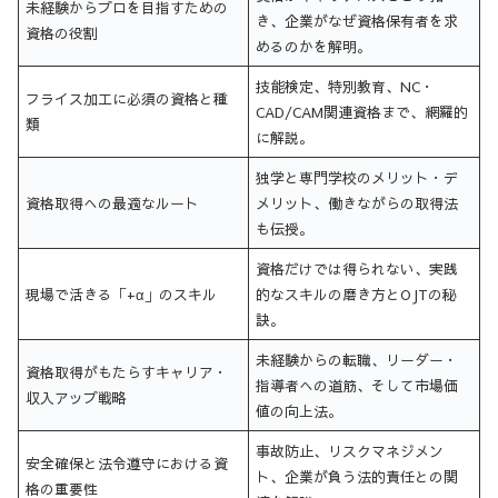
未経験からプロを目指すための
き、企業がなぜ資格保有者を求
資格の役割
めるのかを解明。
技能検定、特別教育、NC・
フライス加工に必須の資格と種
CAD/CAM関連資格まで、網羅的
類
に解説。
独学と専門学校のメリット・デ
資格取得への最適なルート
メリット、働きながらの取得法
も伝授。
資格だけでは得られない、実践
現場で活きる「+α」のスキル
的なスキルの磨き方とOJTの秘
訣。
未経験からの転職、リーダー・
資格取得がもたらすキャリア・
指導者への道筋、そして市場価
収入アップ戦略
値の向上法。
事故防止、リスクマネジメン
安全確保と法令遵守における資
ト、企業が負う法的責任との関
格の重要性