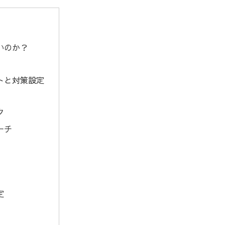
いのか？
トと対策設定
ク
ーチ
定