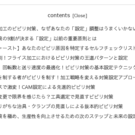
contents
加工のビビリ対策、なぜあなたの「設定」調整はうまくいかな
策の9割が決まる「設定」以前の重要原則とは
ァースト】あなたのビビリ原因を特定するセルフチェックリス
別！フライス加工におけるビビリ対策の王道パターンと設定
】回転数と送り速度の最適化！ビビリ対策の基本設定テクニッ
を制する者がビビリを制す！加工戦略を変える対策設定アプロ
スで激変！CAM設定による先進的ビビリ対策
変更で限界を感じたら？工具選定で見直すビビリ対策
りがちな治具・クランプの見直しによる抜本的ビビリ対策
策を極め、生産性を向上させるための次のステップと未来の設