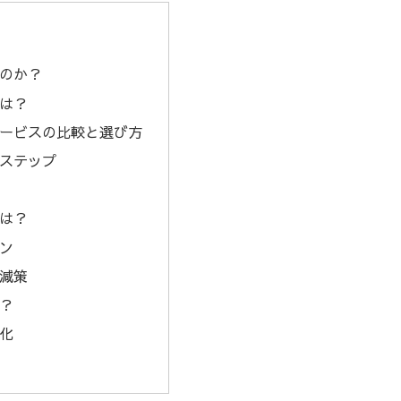
なのか？
とは？
サービスの比較と選び方
のステップ
とは？
ョン
削減策
は？
確化