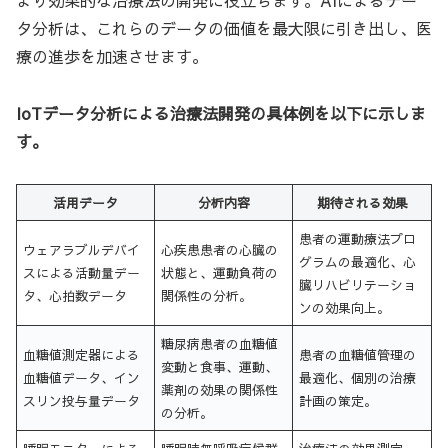
より効果的な治療法の開発に役立ちます。AIによるデー
タ分析は、これらのデータの価値を最大限に引き出し、医
療の進歩を加速させます。
IoTデータ分析による治療法開発の具体例を以下に示しま
す。
活用データ
分析内容
期待される効果
患者の運動療法プロ
ウェアラブルデバイ
心疾患患者の心臓の
グラムの最適化、心
スによる活動量デー
状態と、運動負荷の
臓リハビリテーショ
タ、心拍数データ
関係性の分析。
ンの効果向上。
糖尿病患者の血糖値
血糖値測定器による
患者の血糖値管理の
変動と食事、運動、
血糖値データ、イン
最適化、個別の治療
薬剤の効果の関係性
スリン投与量データ
計画の策定。
の分析。