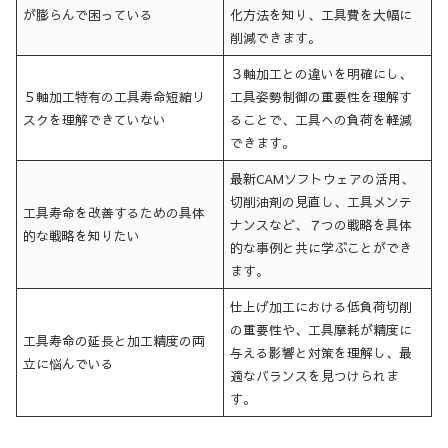
が膨らんで困っている
化方法を知り、工具費を大幅に
削減できます。
３軸加工との違いを明確にし、
５軸加工特有の工具寿命短縮リ
工具姿勢制御の重要性を理解す
スクを理解できていない
ることで、工具への負荷を軽減
できます。
最新CAMソフトウェアの活用、
切削油剤の見直し、工具メンテ
工具寿命を改善するための具体
ナンスなど、７つの戦略を具体
的な戦略を知りたい
的な事例と共に学ぶことができ
ます。
仕上げ加工における低負荷切削
の重要性や、工具摩耗が精度に
工具寿命の延長と加工精度の両
与える影響と対策を理解し、最
立に悩んでいる
適なバランスを見つけられま
す。