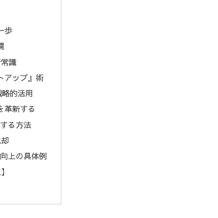
一歩
罠
新常識
トアップ』術
戦略的活用
を革新する
する方法
脱却
向上の具体例
入】