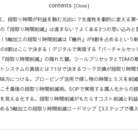
contents
工、段取り時間が利益を蝕む元凶に？生産性を劇的に変える第
の『段取り時間削減』は進まない？よくある3つの思い込みと
！5軸加工の段取り時間削減は『機外』が9割を占めるという
の8割はここで決まる！デジタルで実現する『バーチャルセッ
『段取り時間削減』の隠れた鍵。ツールプリセッタとTDMの
トシステムの真価とは？1分で決まるワーク交換が段取り時間
味方につける。プロービング活用で探し物の時間とミスを削減
こそ最強の段取り時間削減術。SOPで実現する属人化からの
を見える化する。段取り時間削減がもたらすコスト削減と利益
める5軸加工の段取り時間削減ロードマップ【3ステップで導