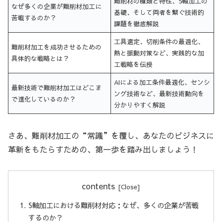
難削材の種類と特性、5軸加工の
なぜ多くの企業が難削材加工に
基礎、そして両者を繋ぐ技術的
苦戦するのか？
課題を徹底解説
工具選定、切削条件の最適化、
難削材加工を成功させるための
熱と振動対策など、実践的な加
具体的な戦略とは？
工戦略を伝授
AIによる加工条件最適化、センシ
最新技術で難削材加工はどこま
ング技術など、最新技術動向を
で進化しているのか？
分かりやすく解説
さあ、難削材加工の“常識”を覆し、あなたのビジネスに
革新をもたらすための、第一歩を踏み出しましょう！
contents
5軸加工における難削材対応：なぜ、多くの企業が苦戦
するのか？