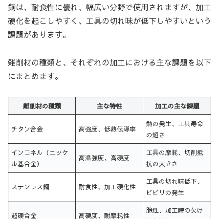
鋼は、耐食性に優れ、幅広い分野で使用されますが、加工
硬化を起こしやすく、工具の切れ味が低下しやすいという
課題があります。
難削材の種類と、それぞれの加工における主な課題を以下
にまとめます。
難削材の種類
主な特性
加工の主な課題
熱の発生、工具寿命
チタン合金
高強度、低熱伝導率
の短さ
インコネル（ニッケ
工具の摩耗、切削抵
高温強度、高硬度
ル基合金）
抗の大きさ
工具の切れ味低下、
ステンレス鋼
耐食性、加工硬化性
ビビリの発生
脆性、加工時の欠け
超硬合金
高硬度、耐摩耗性