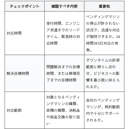
チェックポイント
確認すべき内容
重要性
ベンディングマシン
受付時間、エンジニ
の停止が許されない
ア派遣までのリード
状況で、迅速な対応
対応時間
タイム、緊急時の対
が期待できるか。24
応時間
時間365日対応の有
無。
ダウンタイムの許容
問題解決までの目標
範囲と照らし合わ
解決目標時間
時間、または修理完
せ、ビジネスへの影
了までの目標時間
響を最小限に抑えら
れるか。
対象となるベンディ
自社のベンディング
ングマシンの種類、
マシンが、契約範囲
対応範囲
故障の種類、消耗品
内で十分にサポート
や部品交換の取り扱
されるか。
い