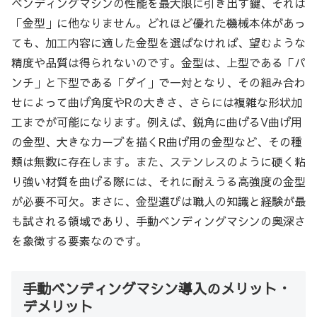
ベンディングマシンの性能を最大限に引き出す鍵、それは
「金型」に他なりません。どれほど優れた機械本体があっ
ても、加工内容に適した金型を選ばなければ、望むような
精度や品質は得られないのです。金型は、上型である「パ
ンチ」と下型である「ダイ」で一対となり、その組み合わ
せによって曲げ角度やRの大きさ、さらには複雑な形状加
工までが可能になります。例えば、鋭角に曲げるV曲げ用
の金型、大きなカーブを描くR曲げ用の金型など、その種
類は無数に存在します。また、ステンレスのように硬く粘
り強い材質を曲げる際には、それに耐えうる高強度の金型
が必要不可欠。まさに、金型選びは職人の知識と経験が最
も試される領域であり、手動ベンディングマシンの奥深さ
を象徴する要素なのです。
手動ベンディングマシン導入のメリット・
デメリット