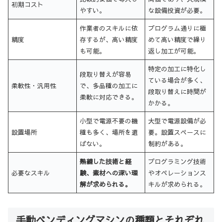
初期コスト
やすい。
な設備投資が必要。
作業者のスキルに依
プログラム通りに極
精度
存するが、高い精度
めて高い精度で繰り
も可能。
返し加工が可能。
特定の加工に特化し
段取り替えが容易
ている場合が多く、
柔軟性・汎用性
で、多品種の加工に
段取り替えに時間が
柔軟に対応できる。
かかる。
小型で電源不要の機
大型で電源設備が必
設置場所
種も多く、場所を選
要。設置スペースに
ばない。
制約がある。
熟練した技術と経
プログラミング技術
必要なスキル
験、素材への深い理
やオペレーションス
解が求められる。
キルが求められる。
手動ベンディングマシンの種類とそれぞれ