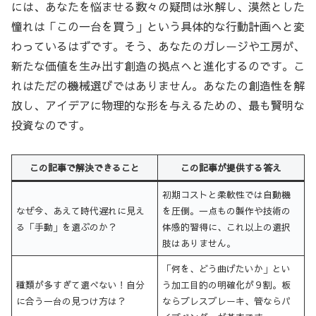
には、あなたを悩ませる数々の疑問は氷解し、漠然とした
憧れは「この一台を買う」という具体的な行動計画へと変
わっているはずです。そう、あなたのガレージや工房が、
新たな価値を生み出す創造の拠点へと進化するのです。こ
れはただの機械選びではありません。あなたの創造性を解
放し、アイデアに物理的な形を与えるための、最も賢明な
投資なのです。
この記事で解決できること
この記事が提供する答え
初期コストと柔軟性では自動機
なぜ今、あえて時代遅れに見え
を圧倒。一点もの製作や技術の
る「手動」を選ぶのか？
体感的習得に、これ以上の選択
肢はありません。
「何を、どう曲げたいか」とい
種類が多すぎて選べない！自分
う加工目的の明確化が９割。板
に合う一台の見つけ方は？
ならプレスブレーキ、管ならパ