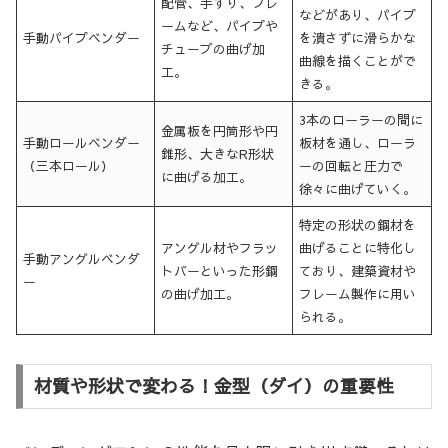
配管、手すり、フレ
などがあり、パイプ
ームなど、パイプや
手動パイプベンダー
を潰さずに滑らかな
チューブの曲げ加
曲線を描くことがで
工。
きる。
3本のローラーの間に
金属板を円筒形や円
手動ロールベンダー
板材を通し、ローラ
錐形、大きなR形状
（三本ロール）
ーの回転と圧力で
に曲げる加工。
徐々に曲げていく。
特定の形状の鋼材を
アングル材やフラッ
曲げることに特化し
手動アングルベンダ
トバーといった形鋼
ており、建築資材や
ー
の曲げ加工。
フレーム製作に用い
られる。
材質や形状で変わる！金型（ダイ）の重要性