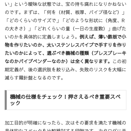
い」という曖昧な状態では、宝の持ち腐れになりかねない
のです。まずは、「何を（材質、板厚、パイプ径など）」
「どのくらいのサイズで」「どのような形状に（角度、R
の大きさ）」「どれくらいの量（一日の生産数）」曲げた
いのかを具体的に定義しましょう。
例えば、薄い鉄板で小
物を作りたいのか、太いステンレスパイプで手すりを作り
たいのかによって、選ぶべき機械の種類（プレスブレーキ
なのかパイプベンダーなのか）は全く異なります。
この初
期定義が、後の選択肢を絞り込み、失敗のリスクを大幅に
減らす羅針盤となるのです。
機械の仕様をチェック！押さえるべき重要スペ
ック
加工目的が明確になったら、次はその要求を満たす機械の
具体的なスペックを比較検討する段階です。カタログに並