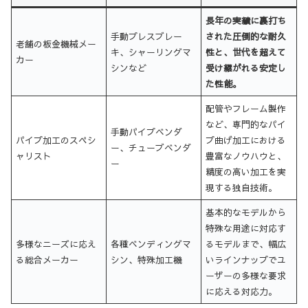
長年の実績に裏打ち
手動プレスブレー
された圧倒的な耐久
老舗の板金機械メー
キ、シャーリングマ
性と、世代を超えて
カー
シンなど
受け継がれる安定し
た性能。
配管やフレーム製作
など、専門的なパイ
手動パイプベンダ
パイプ加工のスペシ
プ曲げ加工における
ー、チューブベンダ
ャリスト
豊富なノウハウと、
ー
精度の高い加工を実
現する独自技術。
基本的なモデルから
特殊な用途に対応す
多様なニーズに応え
各種ベンディングマ
るモデルまで、幅広
る総合メーカー
シン、特殊加工機
いラインナップでユ
ーザーの多様な要求
に応える対応力。