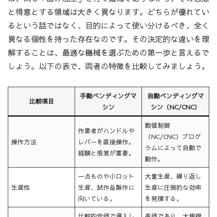
と得意とする領域は大きく異なります。どちらが優れてい
るという話ではなく、目的によって使い分けるべき、全く
異なる個性を持った存在なのです。その決定的な違いを理
解することは、最適な機械を選ぶための第一歩と言えるで
しょう。以下の表で、両者の特徴を比較してみましょう。
手動ベンディングマ
自動ベンディングマ
比較項目
シン
シン（NC/CNC）
数値制御
作業者がハンドルや
（NC/CNC）プログ
操作方法
レバーを直接操作。
ラムによって自動で
経験と感覚が重要。
動作。
一点ものや小ロット
大量生産、繰り返し
生産性
生産、試作品製作に
生産に圧倒的な効率
向いている。
を発揮する。
比較的安価で導入し
高価であり、大規模