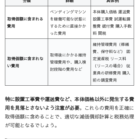
分類
詳細
具体例
ベンディングマシン
本体購入価格 運送費
取得価額に含まれる
を稼働可能な状態に
設置工事費 試運転調
費用
するために直接かか
整費 据付費 購入手数
った費用
料 関税
維持管理費用（修繕
費、保守料など） 固
取得後にかかる維持
取得価額に含まれな
定資産税 リース料
管理費用や、購入検
い費用
（リースの場合） 従
討段階の費用など
業員の研修費用 購入
前の調査費用
特に設置工事費や運送費など、本体価格以外に発生する費
用を見落とさないよう注意が必要
。これらの費用を正確に
取得価額に含めることで、適切な減価償却計算と税務処理
が可能となるでしょう。