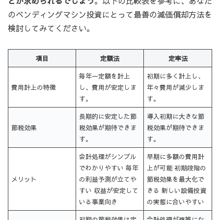
とが求められるでしょう
。以下の比較表を参考に、あなた
のベンディングマシン投資にとって最善の減価償却方法を
検討してみてください。
項目
定額法
定率法
毎年一定額を計上
初期に多く計上し、
費用計上の特徴
し、費用が安定しま
年々費用が減少しま
す。
す。
長期的に安定した節
導入初期に大きな節
節税効果
税効果が期待できま
税効果が期待できま
す。
す。
会計処理がシンプル
早期に多額の費用計
でわかりやすい 毎年
上が可能 初期段階の
メリット
の利益予測が立てや
節税効果を最大化で
すい 収益が安定して
きる 新しい設備投資
いる事業向き
の実態に合いやすい
初期の節税効果は定
会計処理が複雑にな