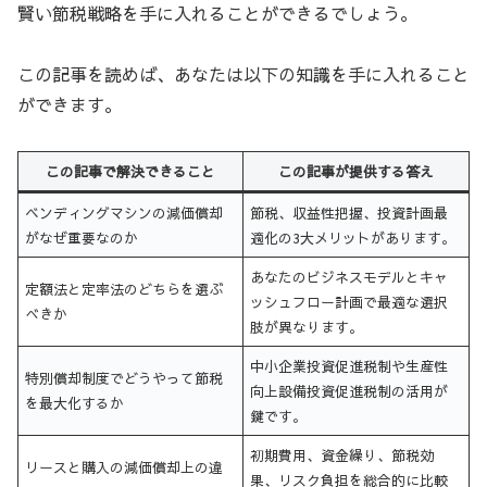
賢い節税戦略を手に入れることができるでしょう。
この記事を読めば、あなたは以下の知識を手に入れること
ができます。
この記事で解決できること
この記事が提供する答え
ベンディングマシンの減価償却
節税、収益性把握、投資計画最
がなぜ重要なのか
適化の3大メリットがあります。
あなたのビジネスモデルとキャ
定額法と定率法のどちらを選ぶ
ッシュフロー計画で最適な選択
べきか
肢が異なります。
中小企業投資促進税制や生産性
特別償却制度でどうやって節税
向上設備投資促進税制の活用が
を最大化するか
鍵です。
初期費用、資金繰り、節税効
リースと購入の減価償却上の違
果、リスク負担を総合的に比較