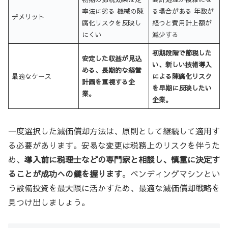
率法に劣る 機械の陳
る場合がある 年数が
デメリット
腐化リスクを反映し
経つと費用計上額が
にくい
減少する
初期段階で節税した
安定した収益が見込
い、新しい技術導入
める、長期的な経営
最適なケース
による陳腐化リスク
計画を重視する企
を早期に反映したい
業。
企業。
一度選択した減価償却方法は、原則として継続して適用す
る必要があります。安易な変更は税務上のリスクを伴うた
め、
導入前に税理士などの専門家と相談し、慎重に決定す
ることが成功への鍵を握ります
。ベンディングマシンとい
う設備投資を最大限に活かすため、最適な減価償却戦略を
見つけ出しましょう。