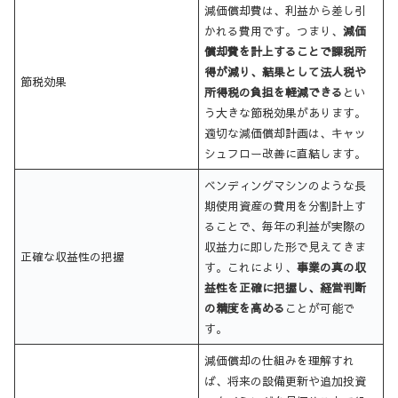
減価償却費は、利益から差し引
かれる費用です。つまり、
減価
償却費を計上することで課税所
得が減り、結果として法人税や
節税効果
所得税の負担を軽減できる
とい
う大きな節税効果があります。
適切な減価償却計画は、キャッ
シュフロー改善に直結します。
ベンディングマシンのような長
期使用資産の費用を分割計上す
ることで、毎年の利益が実際の
収益力に即した形で見えてきま
正確な収益性の把握
す。これにより、
事業の真の収
益性を正確に把握し、経営判断
の精度を高める
ことが可能で
す。
減価償却の仕組みを理解すれ
ば、将来の設備更新や追加投資