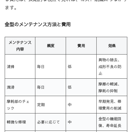
ます。
金型のメンテナンス方法と費用
メンテナンス
頻度
費用
効果
内容
異物の除去、
清掃
毎日
低
成形不良の防
止
摩擦の軽減、
潤滑
毎日
低
摩耗の抑制
摩耗部のチェ
早期発見、修
定期
中
ック
理費用の削減
金型の機能回
軽微な修理
必要に応じて
中
復、寿命延長