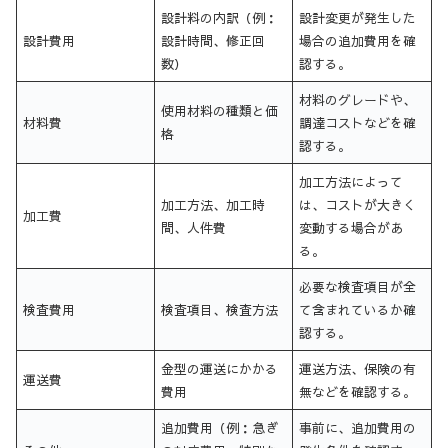
設計料の内訳（例：
設計変更が発生した
設計費用
設計時間、修正回
場合の追加費用を確
数）
認する。
材料のグレードや、
使用材料の種類と価
材料費
調達コストなどを確
格
認する。
加工方法によって
加工方法、加工時
は、コストが大きく
加工費
間、人件費
変動する場合があ
る。
必要な検査項目が全
検査費用
検査項目、検査方法
て含まれているか確
認する。
金型の運送にかかる
運送方法、保険の有
運送費
費用
無などを確認する。
追加費用（例：急ぎ
事前に、追加費用の