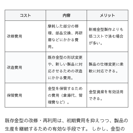
コスト
内容
メリット
摩耗した部分の修
新規金型製作よりも
理、部品交換、再研
改修費用
低コストで済む場合
磨などにかかる費
が多い。
用。
既存金型の形状変更
や、新しい製品に対
製品の仕様変更に柔
改造費用
応させるための改造
軟に対応できる。
にかかる費用。
金型を保管するため
金型資産を有効活用
保管費用
の費用（倉庫代、管
できる。
理費など）。
既存金型の改修・再利用は、初期費用を抑えつつ、製品の
生産を継続するための有効な手段です。 しかし、金型の