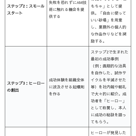
失敗を恐れずにAM技
ステップ2：スモール
もちゃ」として提
術に触れる機会を提
スタート
供。「自由に使って
供する
いい砂場」を用意
し、業務外の個人的
な作品作りなどを奨
励する。
ステップ2で生まれた
最初の成功事例
（例：画期的な治具
を自作した、試作サ
成功体験を組織全体
イクルを半減させた
ステップ3：ヒーロー
に波及させる起爆剤
等）を社内報や朝礼
の創出
を作る
で大々的に紹介。成
功者を「ヒーロー」
として称賛し、本人
に成功の秘訣を語っ
てもらう。
ヒーローが発見した