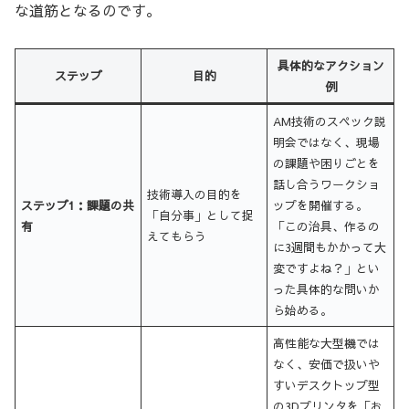
な道筋となるのです。
具体的なアクション
ステップ
目的
例
AM技術のスペック説
明会ではなく、現場
の課題や困りごとを
話し合うワークショ
技術導入の目的を
ステップ1：課題の共
ップを開催する。
「自分事」として捉
有
「この治具、作るの
えてもらう
に3週間もかかって大
変ですよね？」とい
った具体的な問いか
ら始める。
高性能な大型機では
なく、安価で扱いや
すいデスクトップ型
の3Dプリンタを「お