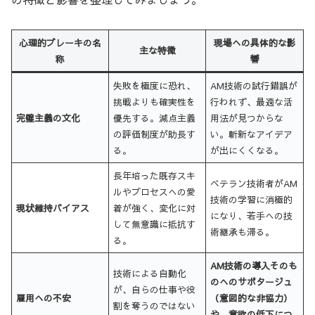
心理的ブレーキの名
現場への具体的な影
主な特徴
称
響
失敗を極度に恐れ、
AM技術の試行錯誤が
挑戦よりも確実性を
行われず、最適な活
完璧主義の文化
優先する。減点主義
用法が見つからな
の評価制度が助長す
い。斬新なアイデア
る。
が出にくくなる。
長年培った既存スキ
ベテラン技術者がAM
ルやプロセスへの愛
技術の学習に消極的
現状維持バイアス
着が強く、変化に対
になり、若手への技
して無意識に抵抗す
術継承も滞る。
る。
AM技術の導入そのも
技術による自動化
のへのサボタージュ
が、自らの仕事や役
雇用への不安
（意図的な非協力）
割を奪うのではない
や、意欲の低下につ