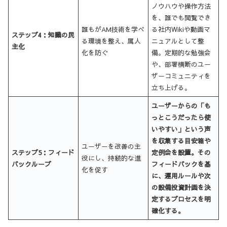
ノウハウや操作方法
を、誰でも閲覧でき
誰もがAM技術を学べ
る社内Wikiや動画マ
ステップ4：知識の民
る環境を整え、属人
ニュアルとして整
主化
化を防ぐ
備。定期的な勉強会
や、部署横断のユー
ザーコミュニティを
立ち上げる。
ユーザーからの「も
っとこうだったら使
いやすい」という声
を収集する目安箱や
ユーザーを改善の主
ステップ5：フィード
定例会を設置。その
役にし、持続的な進
バックループ
フィードバックを基
化を促す
に、運用ルールや次
の設備投資計画を決
定するプロセスを明
確化する。