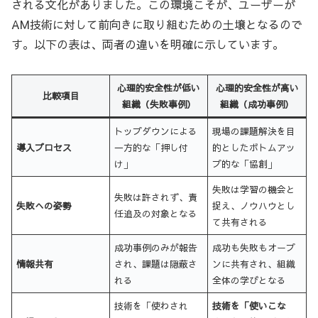
される文化がありました。この環境こそが、ユーザーが
AM技術に対して前向きに取り組むための土壌となるので
す。以下の表は、両者の違いを明確に示しています。
心理的安全性が低い
心理的安全性が高い
比較項目
組織（失敗事例）
組織（成功事例）
トップダウンによる
現場の課題解決を目
導入プロセス
一方的な「押し付
的としたボトムアッ
け」
プ的な「協創」
失敗は学習の機会と
失敗は許されず、責
失敗への姿勢
捉え、ノウハウとし
任追及の対象となる
て共有される
成功事例のみが報告
成功も失敗もオープ
情報共有
され、課題は隠蔽さ
ンに共有され、組織
れる
全体の学びとなる
技術を「使わされ
技術を「使いこな