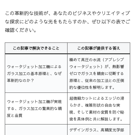
この革新的な技術が、あなたのビジネスやクリエイティブ
な探求にどのような光をもたらすのか、ぜひ以下の表でご
確認ください。
この記事で解決できること
この記事が提供する答え
極めて高圧の水流（アブレシブ
ウォータジェット加工機による
ウォータジェット）が、熱影響
ガラス加工の基本原理と、なぜ
ゼロでガラスを精密に切断する
革新的なのか？
原理と、従来の加工法との圧倒
的な優位性を解明します。
超微細カットによるエッジの滑
ウォータジェット加工機が実現
らかさ、複雑形状の自由な実
する、ガラス加工の驚異的な精
現、そして素材の変質を防ぐ秘
度と品質
密を具体例と共に解説します。
デザインガラス、高精度光学部