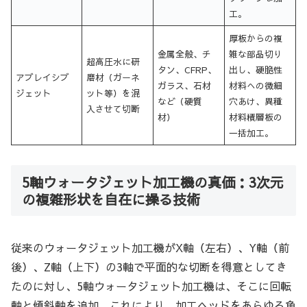
工。
厚板からの複
金属全般、チ
雑な部品切り
超高圧水に研
タン、CFRP、
出し、硬脆性
アブレイシブ
磨材（ガーネ
ガラス、石材
材料への微細
ジェット
ット等）を混
など（硬質
穴あけ、異種
入させて切断
材）
材料積層板の
一括加工。
5軸ウォータジェット加工機の真価：3次元
の複雑形状を自在に操る技術
従来のウォータジェット加工機がX軸（左右）、Y軸（前
後）、Z軸（上下）の3軸で平面的な切断を得意としてき
たのに対し、5軸ウォータジェット加工機は、そこに回転
軸と傾斜軸を追加。これにより、加工ヘッドをあらゆる角