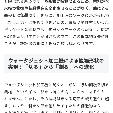
と呼ばれる所以です。
熱影響が皆無であるため、材料が本
来持つ物性や組織構造を変化させることがなく、熱による
歪みとは無縁です。
さらに、加工時にワークにかかる応力
（加工反力）は極めて小さいため、薄板や脆性材といった
デリケートな素材でも、変形やクラックの心配なく、複雑
形状を切り出すことが可能なのです。この根本的な優位性
こそが、設計者の創造力を解き放つ鍵となります。
ウォータジェット加工機による複雑形状の
実現：「切る」から「創る」への進化
ウォータジェット加工機と聞くと、単に「厚い鋼板を切る
機械」というイメージをお持ちの方もいらっしゃるかもし
れません。しかし、その技術は単なる切断の域を遥かに超
え、もはや「新たな形を創り出す」ための創造的なツール
へと進化を遂げています。微細な穴あけから、滑らかな曲