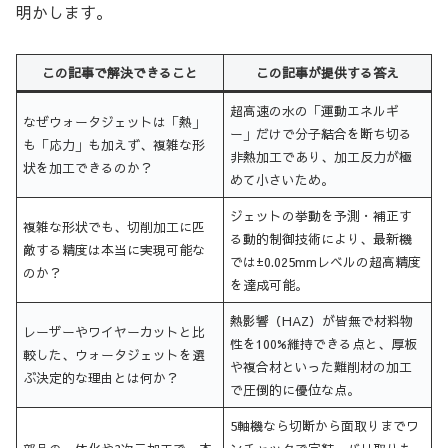
明かします。
この記事で解決できること
この記事が提供する答え
超高速の水の「運動エネルギ
なぜウォータジェットは「熱」
ー」だけで分子結合を断ち切る
も「応力」も加えず、複雑な形
非熱加工であり、加工反力が極
状を加工できるのか？
めて小さいため。
ジェットの挙動を予測・補正す
複雑な形状でも、切削加工に匹
る動的制御技術により、最新機
敵する精度は本当に実現可能な
では±0.025mmレベルの超高精度
のか？
を達成可能。
熱影響（HAZ）が皆無で材料物
レーザーやワイヤーカットと比
性を100%維持できる点と、厚板
較した、ウォータジェットを選
や複合材といった難削材の加工
ぶ決定的な理由とは何か？
で圧倒的に優位な点。
5軸機なら切断から面取りまでワ