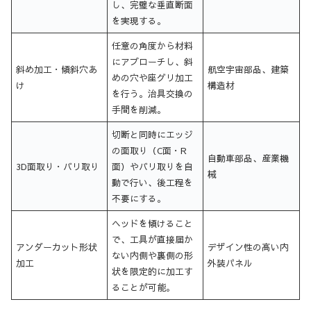
し、完璧な垂直断面
を実現する。
任意の角度から材料
にアプローチし、斜
斜め加工・傾斜穴あ
航空宇宙部品、建築
めの穴や座グリ加工
け
構造材
を行う。治具交換の
手間を削減。
切断と同時にエッジ
の面取り（C面・R
自動車部品、産業機
3D面取り・バリ取り
面）やバリ取りを自
械
動で行い、後工程を
不要にする。
ヘッドを傾けること
で、工具が直接届か
アンダーカット形状
デザイン性の高い内
ない内側や裏側の形
加工
外装パネル
状を限定的に加工す
ることが可能。