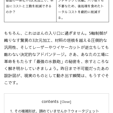
部品の一体化や3次元加工で、本
ンチャックで完結。バリ取りも
当にコストと工数を削減できる
不要なため、後処理を含めたト
のか？
ータルコストを劇的に削減す
る。
もちろん、これはほんの入り口に過ぎません。5軸制御が
織りなす驚異の3次元加工、材料の垣根を越える圧倒的な
汎用性、そしてレーザーやワイヤーカットが逆立ちしても
敵わない決定的なアドバンテージ。さあ、あなたの工場に
革命をもたらす「最強の水鉄砲」の秘密を、余すところな
く解き明かしていきましょう。昨日まで不可能だったあの
設計図が、現実のものとして動き出す瞬間は、もうすぐそ
こです。
contents
その複雑形状、諦めていませんか？ウォータジェット