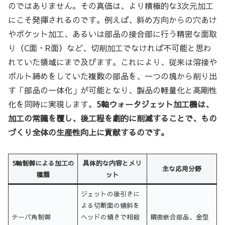
のではありません。その真価は、より積極的な3次元加工
にこそ発揮されるのです。例えば、斜め方向からの穴あけ
やポケット加工、あるいは部品の接合部に行う精密な面取
り（C面・R面）など、切削加工でなければ不可能と思わ
れていた領域にまで及びます。これにより、従来は溶接や
ボルト締めをしていた複数の部品を、一つの塊から削り出
す「部品の一体化」が可能となり、製品の軽量化と高剛性
化を同時に実現します。
5軸ウォータジェット加工機は、
加工の常識を覆し、後工程を劇的に削減することで、もの
づくり全体の生産性向上に貢献するのです。
5軸制御による加工の
具体的な内容とメリ
主な応用分野
種類
ット
ジェットの後引きに
よる切断面の傾斜を
テーパ角制御
ヘッドの傾きで相殺
精密嵌合部品、金型