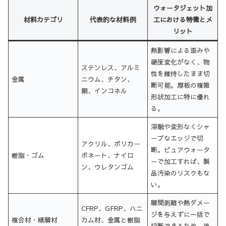
ウォータジェット加
材料カテゴリ
代表的な材料例
工における特徴とメ
リット
熱影響による歪みや
硬度変化がなく、物
ステンレス、アルミ
性を維持したまま切
金属
ニウム、チタン、
断可能。厚板の複雑
銅、インコネル
形状加工に特に優れ
る。
溶融や変形なくシャ
ープなエッジで切
アクリル、ポリカー
断。ピュアウォータ
樹脂・ゴム
ボネート、ナイロ
ーで加工すれば、製
ン、ウレタンゴム
品汚染のリスクもな
い。
層間剥離や熱ダメー
CFRP、GFRP、ハニ
ジを与えずに一括で
複合材・積層材
カム材、金属と樹脂
切断できるため、後