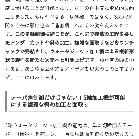
度に傾けることが可能となり、加工の自由度は飛躍的に向
上しました。もはや単なる「切断機」ではなく、3次元空
間を自在に駆け巡る「造形機」へとその姿を変えたので
す。
この多軸制御技術こそが、これまで複数の工程を要し
たアンダーカットや斜め加工、複雑な面取りなどをワンチ
ャックで完結させ、ウォータジェット加工機による複雑形
状の製作を新たな次元へと引き上げます。
設計者の頭の中
にある、あらゆる立体的なアイデアを現実のものとする力
が、ここにはあります。
テーパ角制御だけじゃない！5軸加工機が可能
にする複雑な斜め加工と面取り
5軸ウォータジェット加工機の能力は、単に切断面のテー
パー（傾斜）を補正し、垂直な切断面を得るためだけのも