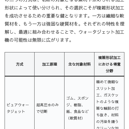
形状によって使い分けられ、その選択こそが複雑形状加工
を成功させるための重要な鍵となります。一方は繊細な軟
質材を、もう一方は強固な硬質材を。それぞれの特性を理
解し、最適に組み合わせることで、ウォータジェット加工
機の可能性は無限に広がります。
複雑形状加工
方式
加工原理
主な対象材料
における得意
分野
極めて微細な
スリット加
工、ガスケッ
ゴム、スポン
トのような複
ピュアウォー
超高圧水のみ
ジ、樹脂、
雑な輪郭の打
タジェット
で切断
紙、食品など
ち抜き、材料
（軟質材）
の汚染を嫌う
クリーンな加