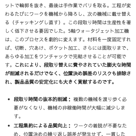
ットで輪郭を抜き、最後は手作業でバリを取る。工程が変
わるたびにワークを機械から降ろし、次の機械に載せ替え
る（チャッキングし直す）。この段取り時間は生産性を著
しく低下させる要因でした。5軸ウォータジェット加工機
は、このプロセスを劇的に変えます。材料を一度固定すれ
ば、切断、穴あけ、ポケット加工、さらには面取りまで、
あらゆる加工をワンチャックで完結させることが可能で
す。
これにより、段取り替えに費やされていた膨大な時間
が削減されるだけでなく、位置決め誤差のリスクも排除さ
れ、製品品質の安定化にも大きく貢献するのです。
段取り時間の抜本的削減：
複数の機械を渡り歩く必
要がなくなり、機械の非稼働時間が大幅に減少しま
す。
工程集約による品質向上：
ワークの着脱が不要なた
め、位置決めの繰り返し誤差が発生せず、一貫した