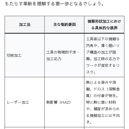
もたらす革新を理解する第一歩となるでしょう。
複雑形状加工におけ
加工法
主な制約要因
る具体的な限界
工具径以下の微細な
内角や、薄く脆いリ
工具の物理的干渉・
ブ構造の加工が困
切削加工
加工応力
難。加工時の応力で
ワークが変形するリ
スク。
熱による歪みや溶
融、ドロス（溶解金
属）の付着が発生。
レーザー加工
熱影響（HAZ）
特に熱に弱い材料
や、精度が求められ
る微細加工には不向
き。