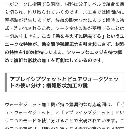
ーがワークに衝突する瞬間、材料は分子レベルで結合を断
ち切られ、削り取られていくのです。加工点では瞬間的に
摩擦熱が発生しますが、後続の膨大な水によって瞬時に冷
却・洗い流されるため、ワーク全体に熱が蓄積することは
一切ありません。
この「熱を与えずに除去する」というユ
ニークな特性が、熱変質や残留応力を引き起こさず、材料
の特性を100%維持したまま、シャープなエッジを持つ極
めて複雑な形状の加工を可能にしているのです。
アブレイシブジェットとピュアウォータジェッ
トの使い分け：複雑形状加工の鍵
ウォータジェット加工機が持つ驚異的な対応範囲は、「ピ
ュアウォータジェット」と「アブレイシブジェット」とい
う二つのモードを使い分けることで実現されています。こ
の二つの方式は、切断の対象となる素材や求められる加工