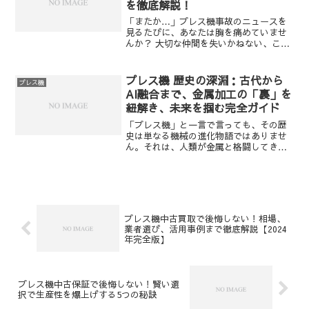
を徹底解説！
「またか…」プレス機事故のニュースを
見るたびに、あなたは胸を痛めていませ
んか？ 大切な仲間を失いかねない、この
恐ろしい事態。しかし、ご安心くださ
い。この記事を読めば、まるで名探偵の
ようにプレス機に潜む危険源を暴き出
プレス機 歴史の深淵：古代から
プレス機
し、事故を未然に防ぐための...
AI融合まで、金属加工の「裏」を
紐解き、未来を掴む完全ガイド
「プレス機」と一言で言っても、その歴
史は単なる機械の進化物語ではありませ
ん。それは、人類が金属と格闘してきた
壮大なドラマであり、産業革命を駆動さ
せ、現代社会の豊かさを築き上げてきた
「縁の下の力持ち」の進化の軌跡なので
す。あなたは、この目立た...
プレス機中古買取で後悔しない！相場、
業者選び、活用事例まで徹底解説【2024
年完全版】
プレス機中古保証で後悔しない！賢い選
択で生産性を爆上げする5つの秘訣