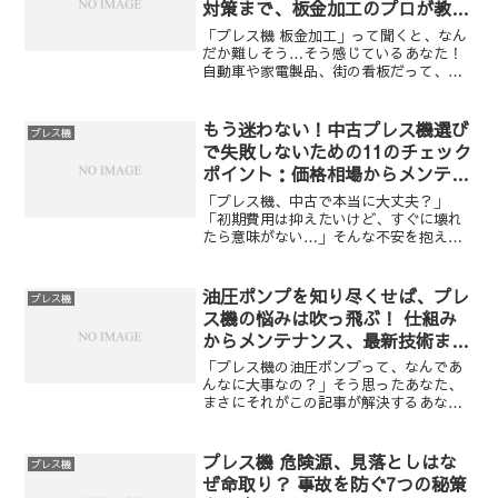
対策まで、板金加工のプロが教え
る全知識
「プレス機 板金加工」って聞くと、なん
だか難しそう…そう感じているあなた！
自動車や家電製品、街の看板だって、実
はこの技術が使われているんです。で
も、専門用語が多くて、どこから手をつ
ければいいのか分からない…そんな悩
もう迷わない！中古プレス機選び
プレス機
み、よく分かります！ こ...
で失敗しないための11のチェック
ポイント：価格相場からメンテナ
ンス、高価買取まで徹底解剖
「プレス機、中古で本当に大丈夫？」
「初期費用は抑えたいけど、すぐに壊れ
たら意味がない…」そんな不安を抱えて
いませんか？中古プレス機市場は、まる
で迷宮。一歩間違えれば、時間もお金も
無駄にしてしまう可能性があります。し
油圧ポンプを知り尽くせば、プレ
プレス機
かし、この記事を読めば、そ...
ス機の悩みは吹っ飛ぶ！ 仕組み
からメンテナンス、最新技術まで
完全網羅
「プレス機の油圧ポンプって、なんであ
んなに大事なの？」そう思ったあなた、
まさにそれがこの記事が解決するあなた
の悩みです！ プレス機の性能を左右する
だけでなく、日々のメンテナンスやトラ
ブルシューティング、果ては最新技術ま
プレス機 危険源、見落としはな
プレス機
で、油圧ポンプに関する...
ぜ命取り？ 事故を防ぐ7つの秘策