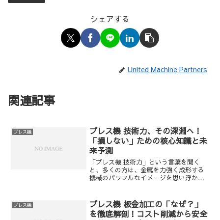
シェアする
United Machine Partners
関連記事
プレス機 技術力、その深淵へ！
プレス機
「損しない」ための核心知識と未
来予測
「プレス機 技術力」という言葉を聞く
と、多くの方は、金属を力強く成形する
機械のパワフルなイメージを思い浮かべ
るでしょう。しかし、その背後には、単
なる力強さだけでは測れない、奥深い世
界が広がっています。日々の生産現場で
プレス機 板金加工の「なぜ？」
プレス機
「もっと効率的に」「もっ...
を徹底解剖！コスト削減から安全