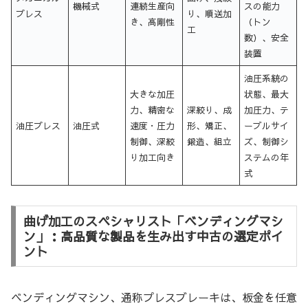
機械式
連続生産向
スの能力
プレス
り、順送加
き、高剛性
（トン
工
数）、安全
装置
油圧系統の
大きな加圧
状態、最大
力、精密な
深絞り、成
加圧力、テ
油圧プレス
油圧式
速度・圧力
形、矯正、
ーブルサイ
制御、深絞
鍛造、組立
ズ、制御シ
り加工向き
ステムの年
式
曲げ加工のスペシャリスト「ベンディングマシ
ン」：高品質な製品を生み出す中古の選定ポイ
ント
ベンディングマシン、通称プレスブレーキは、板金を任意