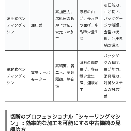
加圧能力、
高加圧力、
厚板の曲
曲げ長さ、
油圧式ベン
広範囲の板
げ、長尺物
バックゲー
ディングマ
油圧式
厚に対応、
の曲げ、多
ジの種類、
シン
安定した加
品種少量生
金型の状
工
産
態、油圧系
統の漏れ
バックゲー
薄板の精密
ジの精度、
高精度、省
電動式ベン
曲げ、多品
曲げ能力、
電動サーボ
エネ、高速
ディングマ
種少量生
消費電力、
モーター
駆動、静音
シン
産、連続加
制御システ
性
工
ムの対応年
式
切断のプロフェッショナル「シャーリングマシ
ン」：効率的な加工を可能にする中古機械の見
極め方