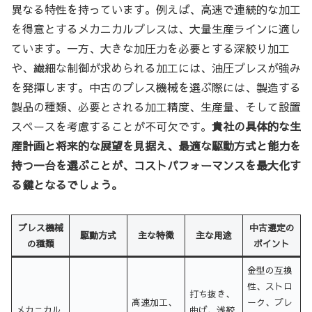
異なる特性を持っています。例えば、高速で連続的な加工
を得意とするメカニカルプレスは、大量生産ラインに適し
ています。一方、大きな加圧力を必要とする深絞り加工
や、繊細な制御が求められる加工には、油圧プレスが強み
を発揮します。中古のプレス機械を選ぶ際には、製造する
製品の種類、必要とされる加工精度、生産量、そして設置
スペースを考慮することが不可欠です。
貴社の具体的な生
産計画と将来的な展望を見据え、最適な駆動方式と能力を
持つ一台を選ぶことが、コストパフォーマンスを最大化す
る鍵となるでしょう。
プレス機械
中古選定の
駆動方式
主な特徴
主な用途
の種類
ポイント
金型の互換
性、ストロ
打ち抜き、
高速加工、
ーク、プレ
メカニカル
曲げ、浅絞