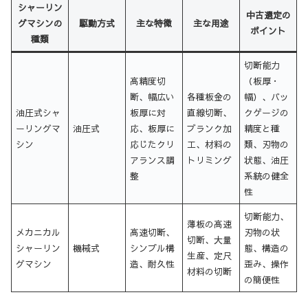
シャーリン
中古選定の
グマシンの
駆動方式
主な特徴
主な用途
ポイント
種類
切断能力
高精度切
（板厚・
断、幅広い
各種板金の
幅）、バッ
油圧式シャ
板厚に対
直線切断、
クゲージの
ーリングマ
油圧式
応、板厚に
ブランク加
精度と種
シン
応じたクリ
工、材料の
類、刃物の
アランス調
トリミング
状態、油圧
整
系統の健全
性
切断能力、
薄板の高速
メカニカル
高速切断、
刃物の状
切断、大量
シャーリン
機械式
シンプル構
態、構造の
生産、定尺
グマシン
造、耐久性
歪み、操作
材料の切断
の簡便性