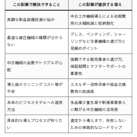
この記事で解決できること
この記事が提供する答え
中古工作機械導入による初期費
高額な新品設備投資の悩み
用の大幅削減と短納期化
プレス、ベンディング、シャー
最適な鍛圧機械の種類が分から
リングなど主要機種の選び方と
ない
見極めポイント
信頼できる販売業者の選び方、
中古機械の品質やトラブルが心
保証期間とアフターサポートの
配
重要性
導入後のランニングコスト増が
エネルギー効率改善や部品交換
不安
費用の削減術
未来のビジネスモデルへの適用
多品種少量生産や新規事業参入
方法
に繋がる中古機械の活用術
具体的な導入プロセスが知りた
選定から導入まで、失敗しない
い
ための実践的なロードマップ