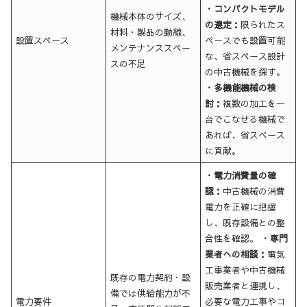
・コンパクトモデル
機械本体のサイズ、
の選定：
限られたス
材料・製品の動線、
設置スペース
ペースでも設置可能
メンテナンススペー
な、省スペース設計
スの不足
の中古機械を探す。
・多機能機械の検
討：
複数の加工を一
台でこなせる機械で
あれば、省スペース
に貢献。
・電力消費量の確
認：
中古機械の消費
電力を正確に把握
し、既存設備との整
合性を確認。
・専門
業者への相談：
電気
工事業者や中古機械
既存の電力契約・設
販売業者と連携し、
備では供給能力が不
電力要件
必要な電力工事やコ