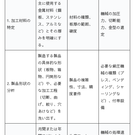
主に使用する
金属材料（鋼
機械の加圧
板、ステンレ
材料の種類、
1. 加工材料の
力、切断能
ス、アルミな
板厚の範囲、
特定
力、金型の選
ど）とその厚
硬度
定
みを明確にす
る。
製造する製品
の具体的な形
必要な鍛圧機
状（板物、箱
械の種類（プ
物、円筒形な
製品の複雑
レス、ベンデ
2. 製品形状の
ど）や、必要
性、寸法、精
ィング、シャ
分析
な加工工程
度要件
ーリングな
（切断、曲
ど）、付帯設
げ、絞り、穴
備
あけなど）を
洗い出す。
月間または年
機械の処理速