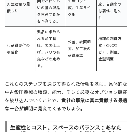
間でどれくら
生産ロット
3. 生産量の見
度、自動化の
いの量の製品
数、生産サイ
積もり
必要性、耐久
を生産するか
クル
性
を予測する。
製品に求めら
れる加工精
機械の制御方
公差、表面粗
4. 品質要件の
度、表面仕上
式（CNCな
度、加工後の
明確化
げ、バリの有
ど）、剛性、
品質基準
無などを定め
金型精度
る。
これらのステップを通じて得られた情報を基に、具体的な
中古鍛圧機械の種類、能力、そして必要なオプション機能
を絞り込んでいくことで、
貴社の事業に真に貢献する最適
な一台が鮮明に見えてくるでしょう。
生産性とコスト、スペースのバランス：あなた