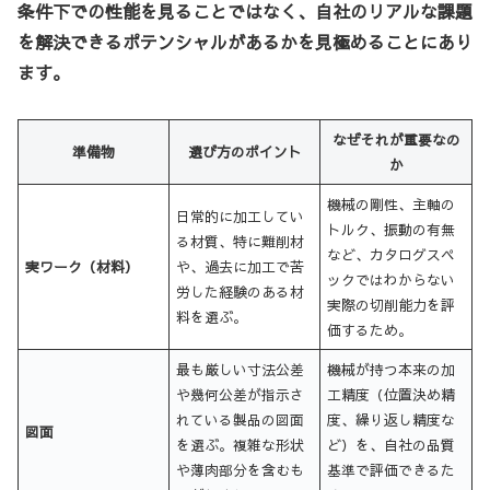
条件下での性能を見ることではなく、自社のリアルな課題
を解決できるポテンシャルがあるかを見極めることにあり
ます。
なぜそれが重要なの
準備物
選び方のポイント
か
機械の剛性、主軸の
日常的に加工してい
トルク、振動の有無
る材質、特に難削材
など、カタログスペ
実ワーク（材料）
や、過去に加工で苦
ックではわからない
労した経験のある材
実際の切削能力を評
料を選ぶ。
価するため。
最も厳しい寸法公差
機械が持つ本来の加
や幾何公差が指示さ
工精度（位置決め精
れている製品の図面
度、繰り返し精度な
図面
を選ぶ。複雑な形状
ど）を、自社の品質
や薄肉部分を含むも
基準で評価できるた