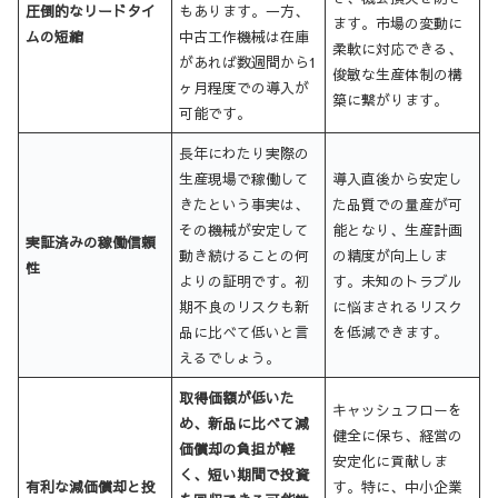
圧倒的なリードタイ
もあります。一方、
ます。市場の変動に
ムの短縮
中古工作機械は在庫
柔軟に対応できる、
があれば数週間から1
俊敏な生産体制の構
ヶ月程度での導入が
築に繋がります。
可能です。
長年にわたり実際の
生産現場で稼働して
導入直後から安定し
きたという事実は、
た品質での量産が可
その機械が安定して
能となり、生産計画
実証済みの稼働信頼
動き続けることの何
の精度が向上しま
性
よりの証明です。初
す。未知のトラブル
期不良のリスクも新
に悩まされるリスク
品に比べて低いと言
を低減できます。
えるでしょう。
取得価額が低いた
キャッシュフローを
め、新品に比べて減
健全に保ち、経営の
価償却の負担が軽
安定化に貢献しま
く、短い期間で投資
有利な減価償却と投
す。特に、中小企業