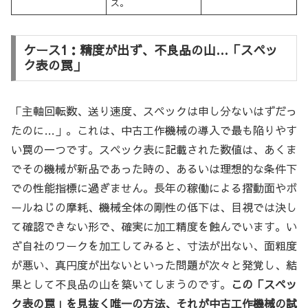
ス。
ケース1：精度が出ず、不良品の山…「スペッ
ク表の罠」
「主軸回転数、送り速度、スペックは申し分ないはずだっ
たのに…」。これは、中古工作機械の導入で最も陥りやす
い罠の一つです。スペック表に記載された数値は、あくま
でその機械が新品であった時の、あるいは理想的な条件下
での性能指標に過ぎません。長年の稼働による摺動面やボ
ールねじの摩耗、機械全体の剛性の低下は、目視では決し
て確認できない形で、確実に加工精度を蝕んでいます。い
ざ自社のワークを加工してみると、寸法が出ない、面粗度
が悪い、真円度が出ないといった問題が次々と発覚し、結
果として不良品の山を築いてしまうのです。
この「スペッ
ク表の罠」を見抜く唯一の方法、それが中古工作機械の試