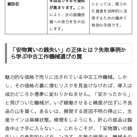
を回収できる可能性
資回収
にとっては、限られ
が高まります。
これ
た資金を効率的に活
により、次の設備投
用するための極めて
資への余力を生み出
有効な手段です。
します。
「安物買いの銭失い」の正体とは？失敗事例か
ら学ぶ中古工作機械選びの罠
魅力的な価格で売りに出されている中古工作機械。しか
し、その価格の裏に潜むリスクを見抜けなければ、導入は
成功どころか悪夢に変わりかねません。「安かったから」
と飛びついた機械が、いざ稼働させると精度が出ずに不良
品の山を築く。あるいは、頻発する原因不明の停止に、生
産ラインは麻痺状態。修理をしようにも、肝心の部品は製
造中止で手に入らない…。これらこそが、「安物買いの銭
失い」の典型的なパターンです。失敗の根源は、機械その