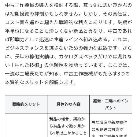
中古工作機械の導入を検討する際、真っ先に思い浮かぶの
は初期投資の抑制かもしれません。しかし、その真価は、
コスト面を遥かに超えた戦略的な利点にあります。納期が
年単位になることも珍しくない新品と異なり、中古であれ
ば即戦力として迅速に生産ラインへ組み込める。これは、
ビジネスチャンスを逃さないための強力な武器です。さら
に、長年の稼働実績は、カタログスペックだけでは測れな
い「枯れた技術」の信頼性を物語っています。ここでは、
一流の工場長たちが知る、中古工作機械がもたらす3つの
本質的なメリットを解説します。
経営・工場へのイン
戦略的メリット
具体的な内容
パクト
新品の場合、契約か
急な増産や新規案件
ら納品まで数ヶ月か
にも迅速に対応で
ら1年以上かかること
き、機会損失を防ぎ