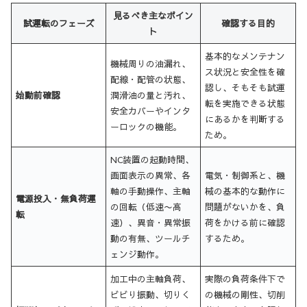
見るべき主なポイン
試運転のフェーズ
確認する目的
ト
基本的なメンテナン
機械周りの油漏れ、
ス状況と安全性を確
配線・配管の状態、
認し、そもそも試運
始動前確認
潤滑油の量と汚れ、
転を実施できる状態
安全カバーやインタ
にあるかを判断する
ーロックの機能。
ため。
NC装置の起動時間、
画面表示の異常、各
電気・制御系と、機
軸の手動操作、主軸
械の基本的な動作に
電源投入・無負荷運
の回転（低速〜高
問題がないかを、負
転
速）、異音・異常振
荷をかける前に確認
動の有無、ツールチ
するため。
ェンジ動作。
加工中の主軸負荷、
実際の負荷条件下で
ビビり振動、切りく
の機械の剛性、切削