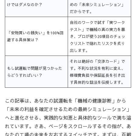
けではダメなのか？
めの「未来シミュレーション」
だからです。
自社のワークで試す「実ワーク
テスト」で機械の真の実力を暴
「安物買いの銭失い」を100%回
き、プロが使う20項目のチェッ
避する具体策は？
クリストで隠れたリスクを炙り
出します。
それは絶好の「交渉カード」で
もし試運転で問題が見つかった
す。不利な状況を有利に変え、
らどうすればいい？
修理費負担や保証延長を引き出
す具体的な話法を伝授します。
この記事は、あなたの試運転を「機械の健康診断」から
「未来の利益を確定させるための最終シミュレーション」
へと進化させる、実践的な知恵と具体的なツールで満ち溢
れています。さあ、ページをスクロールするその指が、あ
なたの工場の未来を左右するスイッチです。まずは、百戦