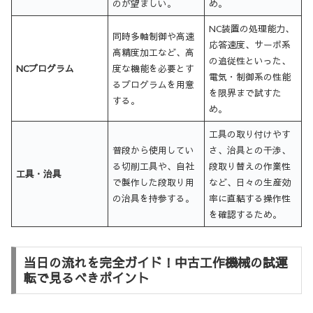
のが望ましい。
め。
NC装置の処理能力、
同時多軸制御や高速
応答速度、サーボ系
高精度加工など、高
の追従性といった、
NCプログラム
度な機能を必要とす
電気・制御系の性能
るプログラムを用意
を限界まで試すた
する。
め。
工具の取り付けやす
普段から使用してい
さ、治具との干渉、
る切削工具や、自社
段取り替えの作業性
工具・治具
で製作した段取り用
など、日々の生産効
の治具を持参する。
率に直結する操作性
を確認するため。
当日の流れを完全ガイド！中古工作機械の試運
転で見るべきポイント