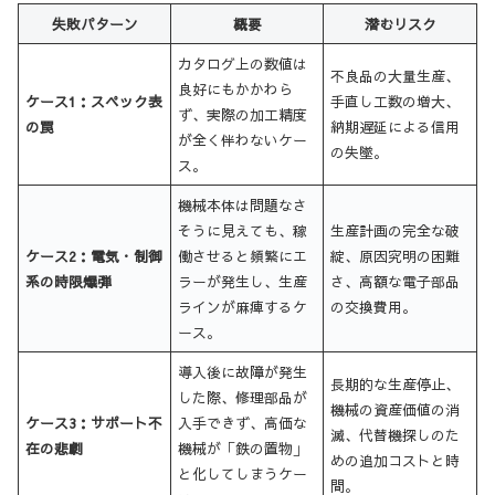
失敗パターン
概要
潜むリスク
カタログ上の数値は
不良品の大量生産、
良好にもかかわら
ケース1：スペック表
手直し工数の増大、
ず、実際の加工精度
の罠
納期遅延による信用
が全く伴わないケー
の失墜。
ス。
機械本体は問題なさ
そうに見えても、稼
生産計画の完全な破
ケース2：電気・制御
働させると頻繁にエ
綻、原因究明の困難
系の時限爆弾
ラーが発生し、生産
さ、高額な電子部品
ラインが麻痺するケ
の交換費用。
ース。
導入後に故障が発生
長期的な生産停止、
した際、修理部品が
機械の資産価値の消
ケース3：サポート不
入手できず、高価な
滅、代替機探しのた
在の悲劇
機械が「鉄の置物」
めの追加コストと時
と化してしまうケー
間。