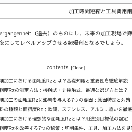
加工時間短縮と工具費用
ergangenheit（過去）のものにし、未来の加工現
夜にしてレベルアップさせる起爆剤となるでしょう。
contents
削加工における面粗度Rzとは？基礎知識と重要性を徹底解説
粗度Rzの測定方法：接触式・非接触式、最適な選び方とは？
削加工の面粗度Rzに影響を与える7つの要因：原因特定と対策
料の種類と面粗度Rz：軟鋼、ステンレス、アルミ…違いを徹
削加工における理想的な面粗度Rzとは？用途別目標値の設定
粗度Rzを改善する7つの秘策：切削条件、工具、加工方法を見