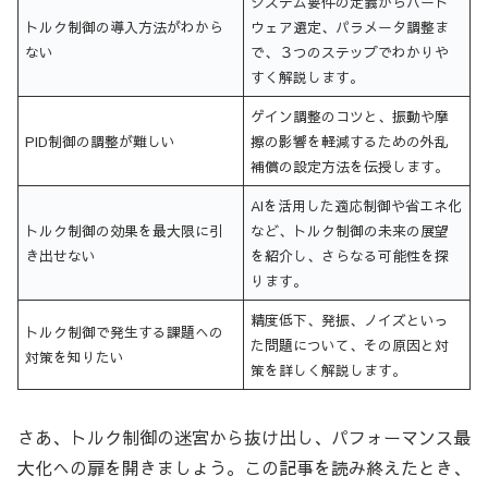
システム要件の定義からハード
トルク制御の導入方法がわから
ウェア選定、パラメータ調整ま
ない
で、３つのステップでわかりや
すく解説します。
ゲイン調整のコツと、振動や摩
PID制御の調整が難しい
擦の影響を軽減するための外乱
補償の設定方法を伝授します。
AIを活用した適応制御や省エネ化
トルク制御の効果を最大限に引
など、トルク制御の未来の展望
き出せない
を紹介し、さらなる可能性を探
ります。
精度低下、発振、ノイズといっ
トルク制御で発生する課題への
た問題について、その原因と対
対策を知りたい
策を詳しく解説します。
さあ、トルク制御の迷宮から抜け出し、パフォーマンス最
大化への扉を開きましょう。この記事を読み終えたとき、