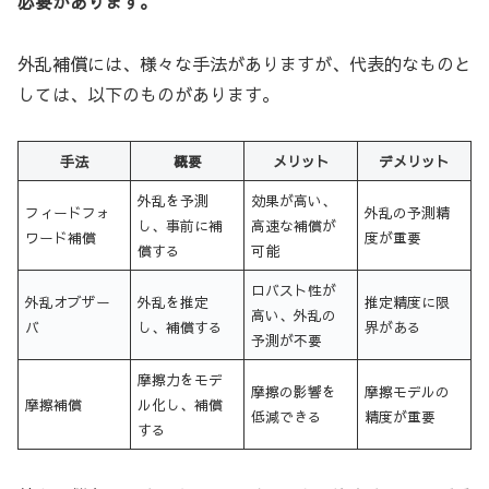
必要があります。
外乱補償には、様々な手法がありますが、代表的なものと
しては、以下のものがあります。
手法
概要
メリット
デメリット
外乱を予測
効果が高い、
フィードフォ
外乱の予測精
し、事前に補
高速な補償が
ワード補償
度が重要
償する
可能
ロバスト性が
外乱オブザー
外乱を推定
推定精度に限
高い、外乱の
バ
し、補償する
界がある
予測が不要
摩擦力をモデ
摩擦の影響を
摩擦モデルの
摩擦補償
ル化し、補償
低減できる
精度が重要
する