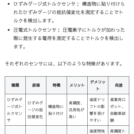
ひずみゲージ式トルクセンサ： 構造物に貼り付けら
れたひずみゲージの抵抗値変化を測定することでト
ルクを検出します。
圧電式トルクセンサ： 圧電素子にトルクが加わった
際に発生する電荷を測定することでトルクを検出し
ます。
それぞれのセンサには、以下のような特徴があります。
デメリッ
種類
原理
特徴
メリット
用途
ト
ひずみゲ
温度ドリ
産業用ロ
ひずみゲ
高精度、
ージ式ト
構造物に
フトの影
ボット、
ージの抵
汎用性が
ルクセン
貼り付け
響を受け
自動車試
抗値変化
高い
サ
やすい
験
温度特性
高精度ト