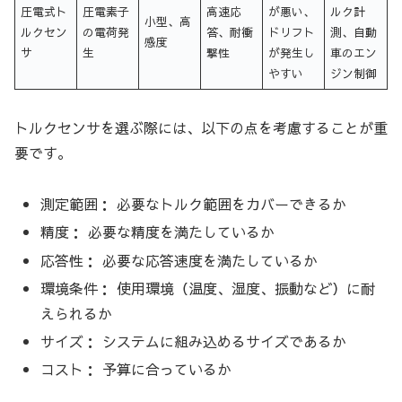
圧電式ト
圧電素子
高速応
が悪い、
ルク計
小型、高
ルクセン
の電荷発
答、耐衝
ドリフト
測、自動
感度
サ
生
撃性
が発生し
車のエン
やすい
ジン制御
トルクセンサを選ぶ際には、以下の点を考慮することが重
要です。
測定範囲： 必要なトルク範囲をカバーできるか
精度： 必要な精度を満たしているか
応答性： 必要な応答速度を満たしているか
環境条件： 使用環境（温度、湿度、振動など）に耐
えられるか
サイズ： システムに組み込めるサイズであるか
コスト： 予算に合っているか