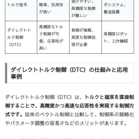
受けやすい、
トルク指令
簡単、汎用性
ボシステム、
高精度な制御
が高い
搬送装置
が難しい
高精度なトル
ダイレクトト
制御が複雑、
ク制御が可
高精度ロボッ
ルク制御
高度な制御技
能、応答性が
ト、工作機械
（DTC）
術が必要
高い
ダイレクトトルク制御（DTC）の仕組みと応用
事例
ダイレクトトルク制御（DTC）は、
トルクと磁束を直接制
御することで、高精度かつ高速な応答性を実現する制御方
式です。
従来のベクトル制御と比較して、制御系の簡略化
やパラメータ調整の容易さなどのメリットがあります。