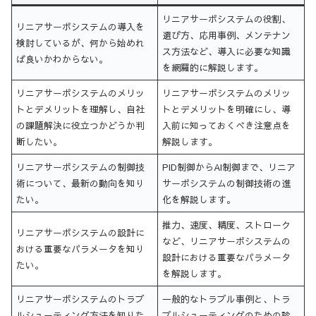
リニアサーボシステムの役割、
リニアサーボシステムの導入を
選び方、応用事例、メンテナン
検討しているが、何から始めれ
ス方法など、導入に必要な知識
ば良いかわからない。
を網羅的に解説します。
リニアサーボシステムのメリッ
リニアサーボシステムのメリッ
トとデメリットを理解し、自社
トとデメリットを明確にし、導
の課題解決に役立つかどうか判
入前に知っておくべき注意点を
断したい。
解説します。
リニアサーボシステムの制御技
PID制御からAI制御まで、リニア
術について、最新の動向を知り
サーボシステムの制御技術の進
たい。
化を解説します。
推力、速度、精度、ストローク
リニアサーボシステムの設計に
など、リニアサーボシステムの
おける重要なパラメータを知り
設計における重要なパラメータ
たい。
を解説します。
リニアサーボシステムのトラブ
一般的なトラブル事例と、トラ
ルシューティング方法を知りた
ブルシューティングのための診