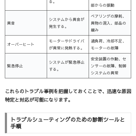
る。
部からの振動
ベアリングの摩耗、
システムから異音が
異音
異物の混入、部品の
発生する。
緩み
モーターやドライバ
過負荷、冷却不足、
オーバーヒート
が異常に発熱する。
モーターの故障
安全装置の作動、セ
システムが緊急停止
緊急停止
ンサーの故障、制御
する。
システムの異常
これらのトラブル事例を把握しておくことで、迅速な原因
特定と対応が可能になります。
トラブルシューティングのための診断ツールと
手順