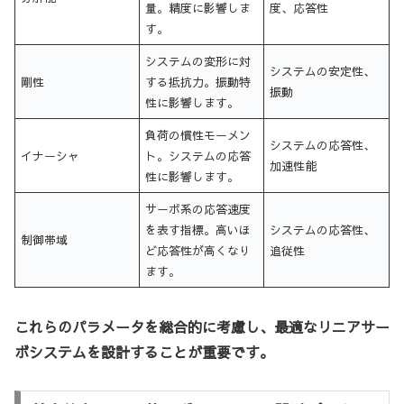
量。精度に影響しま
度、応答性
す。
システムの変形に対
システムの安定性、
剛性
する抵抗力。振動特
振動
性に影響します。
負荷の慣性モーメン
システムの応答性、
イナーシャ
ト。システムの応答
加速性能
性に影響します。
サーボ系の応答速度
を表す指標。高いほ
システムの応答性、
制御帯域
ど応答性が高くなり
追従性
ます。
これらのパラメータを総合的に考慮し、最適なリニアサー
ボシステムを設計することが重要です。