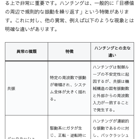
る上で非常に重要です。ハンチングは、一般的に「目標値
の周辺で規則的な振動を繰り返す」という特徴がありま
す。これに対し、他の異常、例えば以下のような現象とは
明確な違いがあります。
ハンチングとの主な
異常の種類
特徴
違い
ハンチングは制御ル
ープの不安定性に起
特定の周波数で振動
因するが、共振は機
が増幅され、システ
共振
械構造の固有振動数
ム全体が大きく揺れ
と外部からの周波数
る。
入力が一致すること
で発生する。
ハンチングが連続的
駆動系にガタが生
な振動であるのに対
じ、正転・逆転時に
し、バックラッシュ
バックラッシュ