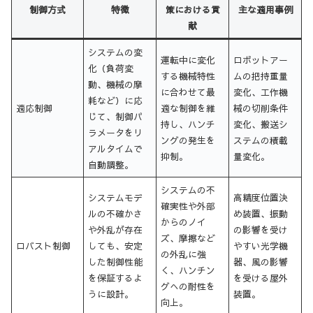
制御方式
特徴
策における貢
主な適用事例
献
システムの変
運転中に変化
ロボットアー
化（負荷変
する機械特性
ムの把持重量
動、機械の摩
に合わせて最
変化、工作機
耗など）に応
適応制御
適な制御を維
械の切削条件
じて、制御パ
持し、ハンチ
変化、搬送シ
ラメータをリ
ングの発生を
ステムの積載
アルタイムで
抑制。
量変化。
自動調整。
システムの不
システムモデ
高精度位置決
確実性や外部
ルの不確かさ
め装置、振動
からのノイ
や外乱が存在
の影響を受け
ズ、摩擦など
ロバスト制御
しても、安定
やすい光学機
の外乱に強
した制御性能
器、風の影響
く、ハンチン
を保証するよ
を受ける屋外
グへの耐性を
うに設計。
装置。
向上。