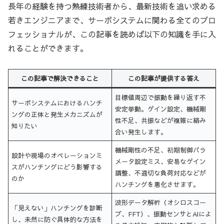
長年の経験を持つ熟練技術者から、最新技術を追い求める
若きエンジニアまで、サーボシステムに関わる全てのプロ
フェッショナルが、この記事を読めば以下の知識を手に入
れることができます。
この記事で解決できること
この記事が提供する答え
目標値周辺で振動を繰り返す不
サーボシステムにおけるハンチ
安定挙動。ゲイン設定、機械剛
ングの正体と発生メカニズムが
性不足、共振などが複雑に絡み
知りたい
合い発生します。
機械剛性の不足、初期制御パラ
設計や現場のオペレーションミ
メータ設定ミス、安易なゲイン
スがハンチングにどう影響する
調整、不適切な負荷対応などが
のか
ハンチングを悪化させます。
波形データ解析（オシロスコー
「見えない」ハンチングを診断
プ、FFT）、振動センサとAIによ
し、未然に防ぐ具体的な方法を