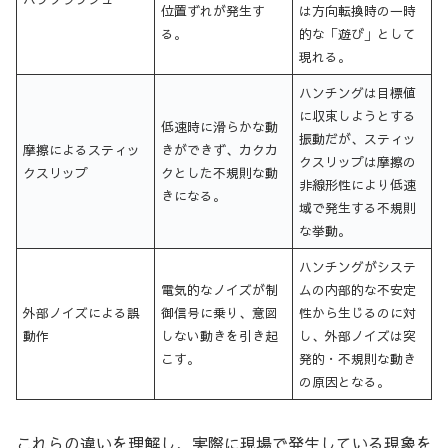
位置ずれが発生す
は方向転換時の一時
る。
的な「遊び」として
現れる。
ハンチングは目標値
に収束しようとする
低速時に滑らかな動
振動だが、スティッ
摩擦によるスティッ
きができず、カクカ
クスリップは摩擦の
クスリップ
クとした不規則な動
非線形性により低速
きになる。
域で発生する不規則
な挙動。
ハンチングがシステ
電気的なノイズが制
ムの内部的な不安定
外部ノイズによる誤
御信号に乗り、意図
性から生じるのに対
動作
しない動きを引き起
し、外部ノイズは突
こす。
発的・不規則な動き
の原因となる。
これらの違いを理解し、実際に現場で発生している現象を