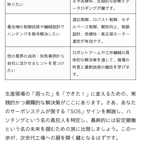
る予兆検知、定期的な診断とデ
知りたい
ータロギングが鍵です。
適応制御、ロバスト制御、モデ
最先端の制御技術や機械設計で
ルベース制御、剛性向上、制振
ハンチングを根本解決したい
設計、低慣性・高応答モーター
選定が有効です。
ロボットアームや工作機械の具
他の業界の成功・失敗事例から
体的な解決策を通して、現場の
自社に活かせるヒントを見つけ
知恵と最新技術の融合を学びま
たい
す。
生産現場の「困った」を「できた！」に変えるための、実
践的かつ網羅的な解決策がここにあります。さあ、あなた
のサーボシステムが発する「SOS」サインを解読し、ハ
ンチングという名の真犯人を特定し、最終的には安定稼働
という名の未来を掴むための旅に出発しましょう。この一
歩が、次世代工場への扉を開く鍵となるはずです。