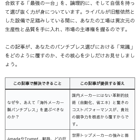
合致する「最強の一台」を、論理的に、そして自信を持っ
て選び抜く力が身についています。ライバルが旧態依然と
した設備で足踏みしている間に、あなたの工場は異次元の
生産性と品質を手に入れ、市場の主導権を握るのです。
この記事が、あなたのパンチプレス選びにおける「常識」
をどのように覆すのか、その核心を少しだけお見せしまし
ょう。
この記事で解決できること
この記事が提供する答え
国内メーカーにはない革新的技
なぜ今、あえて「海外メーカー
術（自動化、省エネ）と驚きの
製パンチプレス」を選ぶべきな
コストパフォーマンスが、貴社
のか？
の競争力を根底から覆すからで
す。
世界トップメーカーの強みと弱
AmadaやTrumpf…結局、どの巨