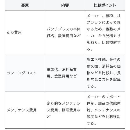
要素
内容
比較ポイント
メーカー、機種、オ
プションによって異
パンチプレスの本体
なるため、複数のメ
初期費用
価格、設置費用など
ーカーから見積もり
を取り、比較検討す
る。
省エネ性能、金型の
耐久性、消耗品の価
電気代、消耗品費
ランニングコスト
格などを比較し、長
用、金型費用など
期的なコストを試算
する。
メーカーのサポート
定期的なメンテナン
体制、部品の供給体
メンテナンス費用
ス費用、修理費用な
制、メンテナンスの
ど
頻度などを比較検討
する。