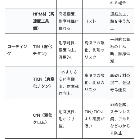
れる場合
HPM材（高
高温硬度、
連続加工、
速度工具
耐摩耗性に
コスト
熱を伴う加
鋼）
優れる。
工
一般的な鋼
耐摩耗性、
高温での酸
コーティン
TiN（窒化
板のせん
硬度向上。
化、剥離の
グ
チタン）
断、摩擦低
汎用的。
リスク
減
TiNよりさ
高温での酸
高硬度材の
TiCN（炭窒
らに高硬
化、剥離の
加工、金型
化チタン）
度、耐摩耗
リスク
寿命延長
性向上。
非鉄金属、
耐腐食性、
TiN/TiCN
ステンレス
CrN（窒化
耐かじり
より硬度が
鋼、アルミ
クロム）
性。
低い
などのかじ
り防止