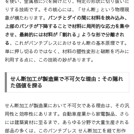
を使い、金属板に穴を開けたり、特定の形状に切り抜いた
りする技術です。その核心には、「せん断」という物理現
象が横たわります。
パンチとダイの間に材料を挟み込み、
上部のパンチが下降することで材料に局所的な応力を集中
させ、最終的には材料が「割れる」ような形で分離され
る
、これがパンチプレスにおけるせん断の基本原理です。
単に押し切るのではなく、材料の塑性変形と破断を巧みに
利用する点に、この技術の妙があります。
せん断加工が製造業で不可欠な理由：その隠れ
た価値を探る
せん断加工が製造業において不可欠である理由は、その汎
用性と効率性にあります。自動車産業から家電製品、さら
には建築資材に至るまで、あらゆる分野で大量生産される
部品の多くは、このパンチプレス せん断加工を経て形作