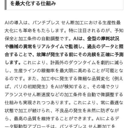
を最大化する仕組み
AIの導入は、パンチプレス せん断加工における生産性最
大化にも革命をもたらします。特に注目されるのが、予知
保全と加工条件の自動調整です。
AIは、金型の摩耗状況
や機械の異常をリアルタイムで監視し、過去のデータと照
合することで、故障が発生する前にその兆候を正確に予測
します。
これにより、計画外のダウンタイムを劇的に減ら
し、生産ラインの稼働率を最大限に高めることが可能とな
るのです。また、加工中に発生する微細な品質変化（例え
ば、バリの初期発生）をAIが検知すると、その場でクリ
アランスやせん断速度などの加工条件を自動で微調整する
仕組みも実現されつつあります。これにより、常に最適な
状態で加工が続けられ、不良品の発生を未然に防ぎなが
ら、最高の品質を維持することができます。AIによるデ
ータ駆動型アプローチは、パンチプレス せん断加工を