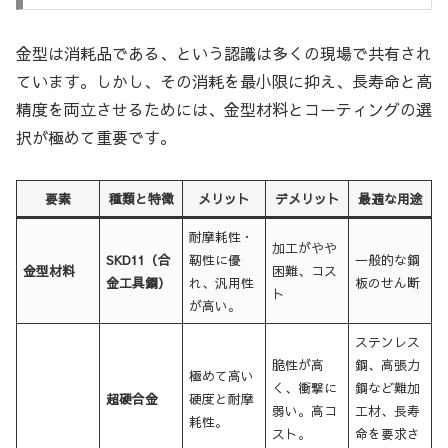
金型は消耗品である、という認識は多くの現場で共有され
ています。しかし、その消耗を最小限に抑え、長寿命と高
精度を両立させるためには、金型材料とコーティングの選
択が極めて重要です。
要素
種類と特徴
メリット
デメリット
最適な用途
耐摩耗性・
加工がやや
SKD11（合
靭性に優
一般的な鋼
金型材料
困難、コス
金工具鋼）
れ、汎用性
板のせん断
ト
が高い。
ステンレス
脆性が高
鋼、高張力
極めて高い
く、衝撃に
鋼など難加
超硬合金
硬度と耐摩
弱い。高コ
工材、長寿
耗性。
スト。
命を要求さ