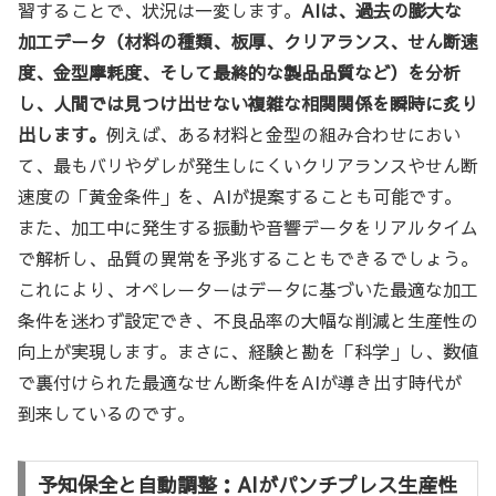
習することで、状況は一変します。
AIは、過去の膨大な
加工データ（材料の種類、板厚、クリアランス、せん断速
度、金型摩耗度、そして最終的な製品品質など）を分析
し、人間では見つけ出せない複雑な相関関係を瞬時に炙り
出します。
例えば、ある材料と金型の組み合わせにおい
て、最もバリやダレが発生しにくいクリアランスやせん断
速度の「黄金条件」を、AIが提案することも可能です。
また、加工中に発生する振動や音響データをリアルタイム
で解析し、品質の異常を予兆することもできるでしょう。
これにより、オペレーターはデータに基づいた最適な加工
条件を迷わず設定でき、不良品率の大幅な削減と生産性の
向上が実現します。まさに、経験と勘を「科学」し、数値
で裏付けられた最適なせん断条件をAIが導き出す時代が
到来しているのです。
予知保全と自動調整：AIがパンチプレス生産性