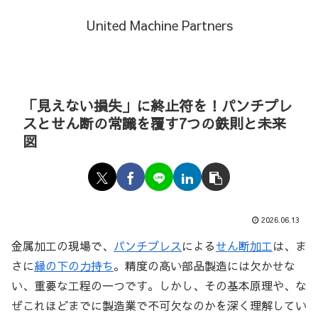
United Machine Partners
「見えない損失」に終止符を！パンチプレ
スとせん断の常識を覆す7つの鉄則と未来
図
2026.06.13
金属加工の現場で、
パンチプレス
による
せん断加工
は、ま
さに
縁の下の力持ち
。精度の高い部品製造には欠かせな
い、重要な工程の一つです。しかし、その基本原理や、な
ぜこれほどまでに製造業で不可欠なのかを深く理解してい