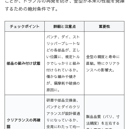
ことが、トラブルの再発を防ぎ、金型が本来の性能を発揮
するための絶対条件です。
チェックポイント
詳細と注意点
重要性
パンチ、ダイ、スト
リッパープレートな
どの各部品が、正し
い位置に、規定トル
金型の精度と寿命に
部品の組み付け状態
クでしっかりと組み
直結。特にクリアラ
付けられているか。
ンスへの影響大。
僅かな緩みや傾き
が、偏摩耗や破損の
原因に。
研磨や部品交換後、
パンチとダイのクリ
アランスが設計値通
製品品質（バリ、寸
クリアランスの再確
りになっているか、
法精度）を左右する
認
全周にわたって均一