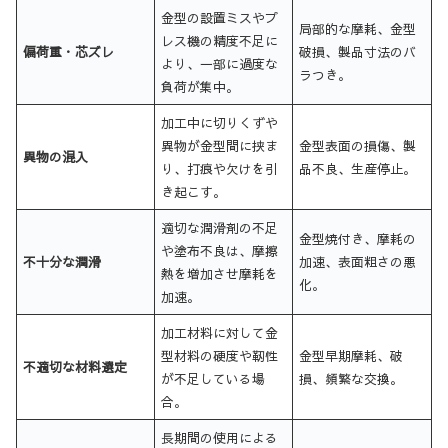
金型の設置ミスやプ
局部的な摩耗、金型
レス機の精度不足に
偏荷重・芯ズレ
破損、製品寸法のバ
より、一部に過度な
ラつき。
負荷が集中。
加工中に切りくずや
異物が金型間に挟ま
金型表面の損傷、製
異物の混入
り、打痕や欠けを引
品不良、生産停止。
き起こす。
適切な潤滑剤の不足
金型焼付き、摩耗の
や塗布不良は、摩擦
不十分な潤滑
加速、表面粗さの悪
熱を増加させ摩耗を
化。
加速。
加工材料に対して金
型材料の硬度や靭性
金型早期摩耗、破
不適切な材料選定
が不足している場
損、頻繁な交換。
合。
長期間の使用による