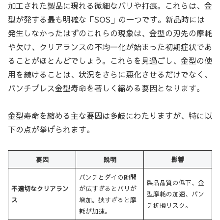
加工された製品に現れる微細なバリや打痕。これらは、金
型が発する最も明確な「SOS」の一つです。新品時には
発生しなかったはずのこれらの現象は、金型の刃先の摩耗
や欠け、クリアランスの不均一化が始まった初期症状であ
ることがほとんどでしょう。これらを見過ごし、金型の使
用を続けることは、状況をさらに悪化させるだけでなく、
パンチプレス金型寿命を著しく縮める要因となります。
金型寿命を縮める主な要因は多岐にわたりますが、特に以
下の点が挙げられます。
要因
説明
影響
パンチとダイの隙間
製品品質の低下、金
不適切なクリアラン
が広すぎるとバリが
型摩耗の加速、パン
ス
増加。狭すぎると摩
チ折損リスク。
耗が加速。