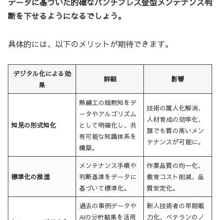
データに基づいた的確なパンチプレス金型メンテナンス判
断を下せるようになるでしょう。
具体的には、以下のメリットが期待できます。
デジタル化による効
詳細
影響
果
熟練工の暗黙知をデ
技術の属人化解消、
ータやアルゴリズム
人材育成の効率化、
知見の形式知化
として明確化し、共
誰でも質の高いメン
有可能な知識体系を
テナンスが可能に。
構築。
メンテナンス手順や
作業品質の均一化、
標準化の推進
判断基準をデータに
教育コスト削減、品
基づいて標準化。
質安定化。
過去の事例データや
新人技術者の早期戦
AIの分析結果を活用
力化、ベテランのノ