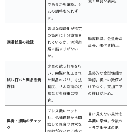
最も重要な要素。
であるかを確認。シ
ムの調整も忘れず
に。
適切な潤滑剤が指定
の箇所に十分塗布さ
摩擦低減、金型寿命
潤滑状態の確認
れているか。潤滑経
延長、焼付き防止。
路に詰まりがない
か。
少量の試し打ちを行
い、実際に加工され
最終的な金型性能の
試し打ちと製品品質
た製品のバリ、寸法
確認。机上の数値だ
評価
精度、せん断面の状
けでなく、実加工で
態などを詳細に検
の評価が肝心。
査。
プレス機にセット
目に見えない異常を
し、低速運転から開
異音・振動のチェッ
早期に察知。今後の
始して異音や異常な
ク
トラブル予兆の把
振動がないか五感で