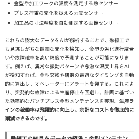
金型や加工ワークの温度を測定する熱センサー
プレス荷重の変化を捉える力覚センサー
加工品の寸法精度を自動測定する画像センサー
これらの膨大なデータをAIが解析することで、熟練工で
も見逃しがちな微細な変化を検知し、金型の劣化進行度合
いや故障確率を高い精度で予測することが可能になりま
す。例えば、異常な振動パターンや急激な温度上昇をAI
が検知すれば、金型交換や研磨の最適なタイミングを自動
的に算出し、オペレーターにアラートを発する。これによ
り、突発的な故障による生産停止を回避し、計画に基づい
た効率的なパンチプレス金型メンテナンスを実現。
生産ラ
インの稼働率は飛躍的に向上し、余計なコストを徹底的に
削減できるのです。
熟練工の知見をデータで継承：金型メンテナン