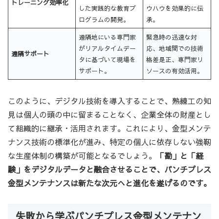
トレーニング効率化
した実践的な教育プ
ウハウを効果的に伝
ログラムの開発。
承。
遠隔地にいる専門家
緊急時の迅速な対
がリアルタイムデー
応、地域間での技術
遠隔サポート
タに基づいて現場を
格差是正、専門家リ
サポート。
ソースの有効活用。
このように、デジタル技術を導入することで、熟練工の知
見は個人の頭の中に留まることなく、企業全体の財産とし
て組織的に継承・活用されます。これにより、金型メンテ
ナンス技術の標準化が進み、特定の個人に依存しない強靭
な生産体制の構築が可能となるでしょう。
「勘」と「経
験」をデジタルデータと融合させることで、パンチプレス
金型メンテナンスは新たな次元へと進化を遂げるのです。
失敗から学ぶパンチプレス金型メンテナン