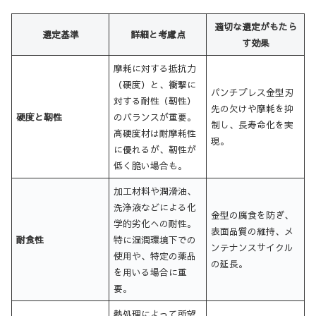
適切な選定がもたら
選定基準
詳細と考慮点
す効果
摩耗に対する抵抗力
（硬度）と、衝撃に
パンチプレス金型刃
対する耐性（靭性）
先の欠けや摩耗を抑
硬度と靭性
のバランスが重要。
制し、長寿命化を実
高硬度材は耐摩耗性
現。
に優れるが、靭性が
低く脆い場合も。
加工材料や潤滑油、
洗浄液などによる化
金型の腐食を防ぎ、
学的劣化への耐性。
表面品質の維持、メ
耐食性
特に湿潤環境下での
ンテナンスサイクル
使用や、特定の薬品
の延長。
を用いる場合に重
要。
熱処理によって所望