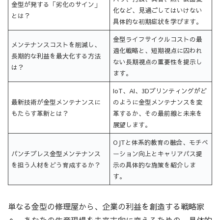
金型が発する「劣化のサイン」
化など、見過ごしてはいけない
とは？
具体的な初期症状を学びます。
金型ライフサイクルコストの最
メンテナンスコストを削減し、
適化戦略と、短期視点に囚われ
長期的な利益を最大化する方法
ない長期視点の重要性を提示し
は？
ます。
IoT、AI、3Dプリンティングがど
最新技術が金型メンテナンスに
のように金型メンテナンスを変
もたらす革新とは？
革するか、その最前線と未来を
展望します。
OJTと体系的教育の融合、モチベ
パンチプレス金型メンテナンス
ーション向上とキャリアパス提
を担う人材をどう育成するか？
示の具体的な施策を紹介しま
す。
単なる金型の修理屋から、企業の利益を創造する戦略家
へ。あなたの生産現場を未来志向に変えるための、具体的