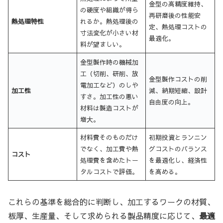
金型の高精度維持、
の硬度や組織が得ら
再研磨後の性能安
熱処理特性
れるか。熱処理後の
定、熱処理コストの
寸法変化が小さい材
最適化。
料が望ましい。
金型製作時の機械加
工（切削、研削、放
金型製作コストの削
電加工など）のしや
加工性
減、納期短縮、設計
すさ。加工性の悪い
自由度の向上。
材料は製造コストが
増大。
材料費そのものだけ
初期投資とランニン
でなく、加工費や熱
グコストのバランス
コスト
処理費を含めたトー
を最適化し、経済性
タルコストで評価。
を高める。
これらの基準を総合的に判断し、加工するワークの材質、
板厚、生産量、そして求められる製品精度に応じて、
最適