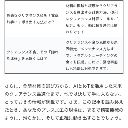
材料の種類と板厚からクリアラ
ンスを算出する計算方法、便利
最適なクリアランス値を「電卓
なクリアランス計算ツールをご
片手に」導き出す方法とは？
紹介。もう、勘に頼る時代は終
わりです！
クリアランス不良の兆候から原
因特定、メンテナンス方法ま
クリアランス不良、その「隠れ
で、トラブルシューティングの
た兆候」を見抜くには？
全てを伝授。これで、緊急事態
にも冷静に対処できます。
さらに、金型材質の選び方から、AIとIoTを活用した未来
のクリアランス最適化まで、他では決して手に入らない、
とっておきの情報が満載です。さあ、この記事を読み終え
たとき、あなたのプレス加工の現場は、まるで精密機械の
ように、滑らかに、そして正確に動き出すことでしょう。