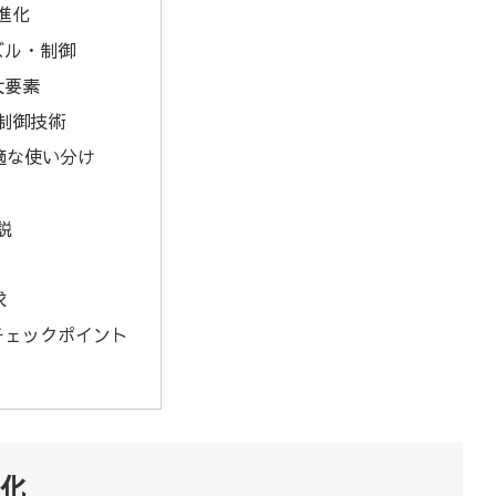
進化
ズル・制御
大要素
制御技術
適な使い分け
説
求
チェックポイント
化