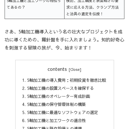
5軸加工機と加工ワークの相性っ
検討、加工精度と表面粗さの要
てあるの？
求に応える方法、クランプ方法
と治具の選定を伝授！
さあ、5軸加工機導入という名の壮大なプロジェクトを成
功に導くための、羅針盤を手に入れましょう。知的好奇心
を刺激する冒険の旅が、今、始まります！
contents
5軸加工機の導入費用：初期投資を徹底比較
5軸加工機の設置スペースを確保する
5軸加工機のオペレーター育成計画
5軸加工機の保守管理体制の構築
5軸加工機に最適なソフトウェアの選定
5軸加工機と加工ワークの適合性
5軸加工機と既存設備との連携