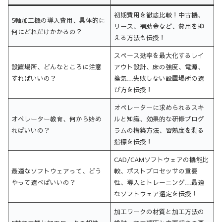
初期費用を徹底比較！中古機、
5軸加工機の導入費用、具体的に
リース、補助金など、費用を抑
何にどれだけかかるの？
える方法も伝授！
スペース効率を最大化するレイ
設置場所、どんなところに注意
アウト設計、床の強度、電源、
すればいいの？
換気…失敗しない設置場所の選
び方を伝授！
オペレーターに求められるスキ
オペレーター教育、何から始め
ルと知識、効果的な研修プログ
ればいいの？
ラムの構築方法、習熟度を測る
指標を伝授！
CAD/CAMソフトウェアの機能比
最適なソフトウェアって、どう
較、ポストプロセッサの重要
やって選べばいいの？
性、導入とトレーニング…最適
なソフトウェア選定を伝授！
加工ワークの材質と加工方法の