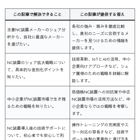
この記事で解決できること
この記事が提供する答え
各社の強み・弱みを徹底比較
主要NC装置メーカーのシェア分
し、貴社のニーズに合致するメ
析から、自社に最適なメーカー
ーカーを見つけるための情報を
を選びたい。
提供します。
技術革新、IoTとAIの活用、中小
NC装置のシェア拡大戦略につい
企業向けアプローチなど、シェ
て、具体的な差別化ポイントを
ア獲得のための戦略を詳細に解
知りたい。
説します。
低価格NC装置への対抗策や中古
中小企業がNC装置市場で生き残
NC装置市場の活用方法など、中
るための戦略を知りたい。
小企業ならではの戦略を考察し
ます。
操作トレーニングの充実度やエ
NC装置導入後の技術サポートに
ラー対応の容易さなど、技術サ
ついて、初心者でも安心して利
ポート体制の重要性と選び方を