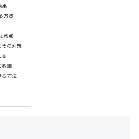
効果
る方法
注意点
とその対策
える
の教訓
ける方法