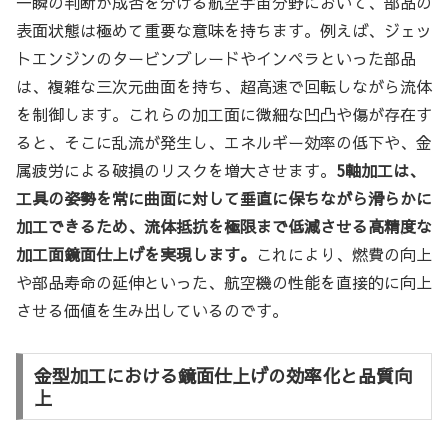
一瞬の判断が成否を分ける航空宇宙分野において、部品の
表面状態は極めて重要な意味を持ちます。例えば、ジェッ
トエンジンのタービンブレードやインペラといった部品
は、複雑な三次元曲面を持ち、超高速で回転しながら流体
を制御します。これらの加工面に微細な凹凸や傷が存在す
ると、そこに乱流が発生し、エネルギー効率の低下や、金
属疲労による破損のリスクを増大させます。
5軸加工は、
工具の姿勢を常に曲面に対して垂直に保ちながら滑らかに
加工できるため、流体抵抗を極限まで低減させる高精度な
加工面鏡面仕上げを実現します。
これにより、燃費の向上
や部品寿命の延伸といった、航空機の性能を直接的に向上
させる価値を生み出しているのです。
金型加工における鏡面仕上げの効率化と品質向
上