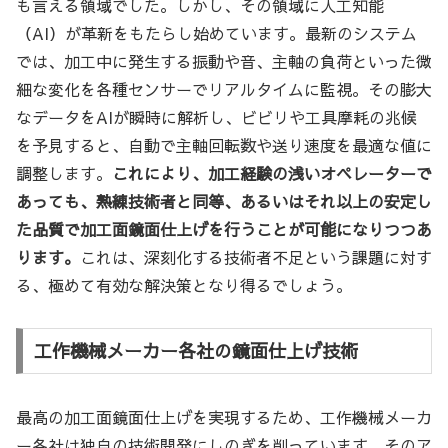
も言える領域でした。しかし、その領域に人工知能
（AI）が革新をもたらし始めています。最新のシステム
では、加工中に発生する振動や音、主軸の負荷といった微
細な変化を各種センサーでリアルタイムに監視。その膨大
なデータをAIが瞬時に解析し、ビビリや工具摩耗の兆候
を予見すると、自動で主軸回転数や送り速度を最適な値に
調整します。
これにより、加工経験の浅いオペレーターで
あっても、熟練技術者と同等、あるいはそれ以上の安定し
た品質で加工面鏡面仕上げを行うことが可能になりつつあ
ります。
これは、深刻化する技術者不足という課題に対す
る、極めて有効な解決策となり得るでしょう。
工作機械メーカー各社の鏡面仕上げ技術
最高の加工面鏡面仕上げを実現するため、工作機械メーカ
ー各社は独自の技術開発にしのぎを削っています。そのア