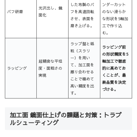
した布製のバ
ンダーカット
光沢出し、鏡
バフ研磨
フを高速回転
のない滑らか
面化
させ、表面を
な形状を5軸加
磨き上げる。
工で作り込
む。
ラップ盤と砥
ラッピング前
粒（スラリ
の形状精度を5
ー）を用い
超精密な平坦
軸加工で徹底
て、加工面を
ラッピング
度・面粗さの
的に高めてお
擦り合わせる
実現
くことが、最
ことで極めて
終品質を決定
高い精度を出
づける。
す。
加工面 鏡面仕上げの課題と対策：トラブ
ルシューティング