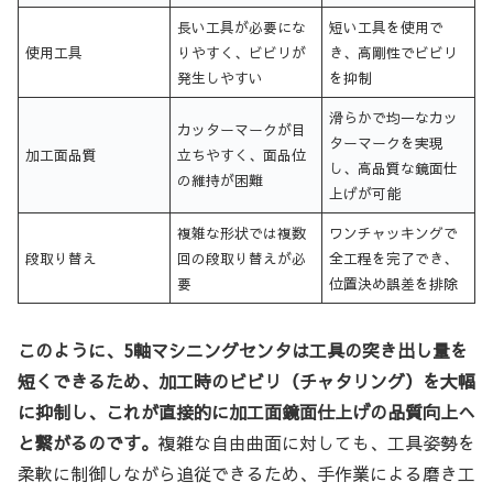
長い工具が必要にな
短い工具を使用で
使用工具
りやすく、ビビリが
き、高剛性でビビリ
発生しやすい
を抑制
滑らかで均一なカッ
カッターマークが目
ターマークを実現
加工面品質
立ちやすく、面品位
し、高品質な鏡面仕
の維持が困難
上げが可能
複雑な形状では複数
ワンチャッキングで
段取り替え
回の段取り替えが必
全工程を完了でき、
要
位置決め誤差を排除
このように、5軸マシニングセンタは工具の突き出し量を
短くできるため、加工時のビビリ（チャタリング）を大幅
に抑制し、これが直接的に加工面鏡面仕上げの品質向上へ
と繋がるのです。
複雑な自由曲面に対しても、工具姿勢を
柔軟に制御しながら追従できるため、手作業による磨き工