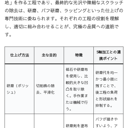
地」を作る工程であり、最終的な光沢や微細なスクラッチ
の除去は、研磨、バフ研磨、ラッピングといった仕上げの
専門技術に委ねられます。それぞれの工程の役割を理解
し、適切に組み合わせることが、究極の品質への道筋で
す。
5軸加工との連
仕上げ方法
主な目的
特徴
携ポイント
砥石や研磨布
研磨代を均一
を使用し、比
かつ最小限に
較的大きな凹
研磨（ポリッ
切削痕の除
残すことで、
凸を取り除
シュ）
去、平滑化
後工程の負荷
く。手作業ま
と形状崩れを
たは機械で行
抑制する。
う。
バフが届きや
研磨剤を塗布
すいよう、ア