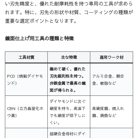
い刃先精度と、優れた耐摩耗性を持つ専用の工具が求めら
れます。特に、刃先の形状や材質、コーティングの種類が
重要な選定ポイントとなります。
鏡面仕上げ用工具の種類と特徴
工具材質
主な特徴
適用ワーク材
極めて硬く、優れた
PCD（焼結ダイヤモ
刃先鋭利性を持つ。
アルミ合金、銅合
ンド）
非鉄金属で最高の鏡
金、樹脂など
面が得られる。
ダイヤモンドに次ぐ
CBN（立方晶窒化ホ
硬度を持ち、高温下
高硬度鋼、焼入れ
ウ素）
でも硬度が低下しに
鋼、鋳鉄など
くい。
超硬合金母材にダイ