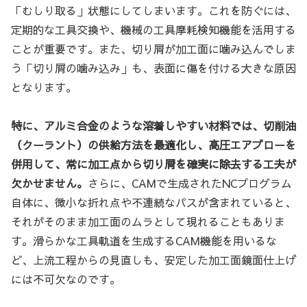
「むしり取る」状態にしてしまいます。これを防ぐには、
定期的な工具交換や、機械の工具摩耗検知機能を活用する
ことが重要です。また、切り屑が加工面に噛み込んでしま
う「切り屑の噛み込み」も、表面に傷を付ける大きな原因
となります。
特に、アルミ合金のような溶着しやすい材料では、切削油
（クーラント）の供給方法を最適化し、高圧エアブローを
併用して、常に加工点から切り屑を確実に除去する工夫が
欠かせません。
さらに、CAMで生成されたNCプログラム
自体に、微小な折れ点や不連続なパスが含まれていると、
それがそのまま加工面のムラとして現れることもありま
す。滑らかな工具軌道を生成するCAM機能を用いるな
ど、上流工程からの見直しも、安定した加工面鏡面仕上げ
には不可欠なのです。