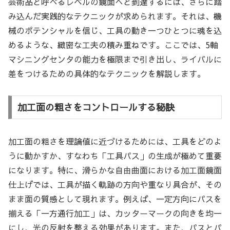
芸術品と呼べるレベルの鏡面へと到達するには、さらに踏
み込んだ実践的なテクニックが求められます。それは、機
械のポテンシャルを信じ、工具の動き一つひとつに魂を込
めるような、緻密な工夫の積み重ねです。ここでは、5軸
マシニングセンタの能力を極限まで引き出し、ライバルに
差をつけるための具体的なテクニックを解説します。
加工面の粗さをコントロールする秘訣
加工面の粗さを理論値に近づけるためには、工具をどのよ
うに動かすか、すなわち「工具パス」の生成が極めて重要
になります。特に、滑らかな自由曲面における加工面鏡面
仕上げでは、工具が描く軌跡の方向や重なり具合が、その
まま面の質感として現れます。例えば、一定方向にパスを
揃える「一方通行加工」は、カッターマークの向きを均一
にし、光の反射を整える効果があります。また、パスとパ