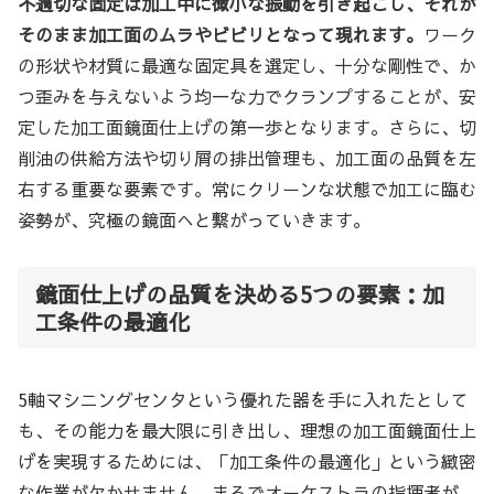
不適切な固定は加工中に微小な振動を引き起こし、それが
そのまま加工面のムラやビビリとなって現れます。
ワーク
の形状や材質に最適な固定具を選定し、十分な剛性で、か
つ歪みを与えないよう均一な力でクランプすることが、安
定した加工面鏡面仕上げの第一歩となります。さらに、切
削油の供給方法や切り屑の排出管理も、加工面の品質を左
右する重要な要素です。常にクリーンな状態で加工に臨む
姿勢が、究極の鏡面へと繋がっていきます。
鏡面仕上げの品質を決める5つの要素：加
工条件の最適化
5軸マシニングセンタという優れた器を手に入れたとして
も、その能力を最大限に引き出し、理想の加工面鏡面仕上
げを実現するためには、「加工条件の最適化」という緻密
な作業が欠かせません。まるでオーケストラの指揮者が