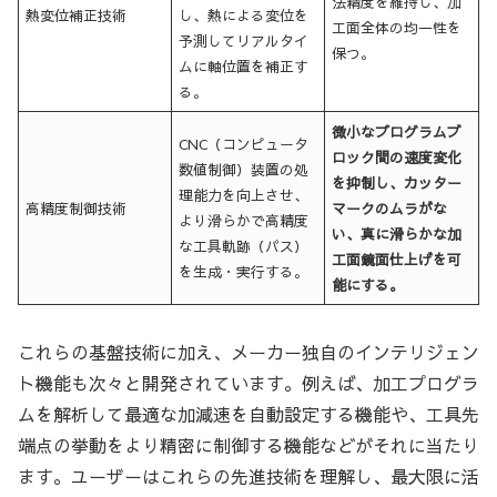
法精度を維持し、加
熱変位補正技術
し、熱による変位を
工面全体の均一性を
予測してリアルタイ
保つ。
ムに軸位置を補正す
る。
微小なプログラムブ
CNC（コンピュータ
ロック間の速度変化
数値制御）装置の処
を抑制し、カッター
理能力を向上させ、
高精度制御技術
マークのムラがな
より滑らかで高精度
い、真に滑らかな加
な工具軌跡（パス）
工面鏡面仕上げを可
を生成・実行する。
能にする。
これらの基盤技術に加え、メーカー独自のインテリジェン
ト機能も次々と開発されています。例えば、加工プログラ
ムを解析して最適な加減速を自動設定する機能や、工具先
端点の挙動をより精密に制御する機能などがそれに当たり
ます。ユーザーはこれらの先進技術を理解し、最大限に活