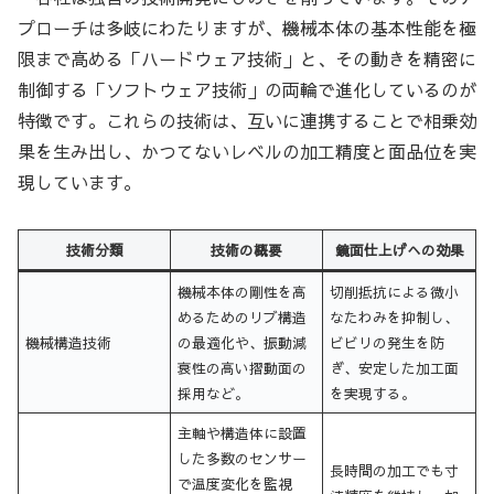
プローチは多岐にわたりますが、機械本体の基本性能を極
限まで高める「ハードウェア技術」と、その動きを精密に
制御する「ソフトウェア技術」の両輪で進化しているのが
特徴です。これらの技術は、互いに連携することで相乗効
果を生み出し、かつてないレベルの加工精度と面品位を実
現しています。
技術分類
技術の概要
鏡面仕上げへの効果
機械本体の剛性を高
切削抵抗による微小
めるためのリブ構造
なたわみを抑制し、
機械構造技術
の最適化や、振動減
ビビリの発生を防
衰性の高い摺動面の
ぎ、安定した加工面
採用など。
を実現する。
主軸や構造体に設置
した多数のセンサー
長時間の加工でも寸
で温度変化を監視