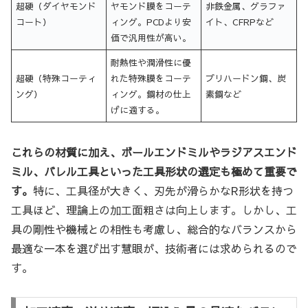
超硬（ダイヤモンド
ヤモンド膜をコーテ
非鉄金属、グラファ
コート）
ィング。PCDより安
イト、CFRPなど
価で汎用性が高い。
耐熱性や潤滑性に優
超硬（特殊コーティ
れた特殊膜をコーテ
プリハードン鋼、炭
ング）
ィング。鋼材の仕上
素鋼など
げに適する。
これらの材質に加え、ボールエンドミルやラジアスエンド
ミル、バレル工具といった工具形状の選定も極めて重要で
す。
特に、工具径が大きく、刃先が滑らかなR形状を持つ
工具ほど、理論上の加工面粗さは向上します。しかし、工
具の剛性や機械との相性も考慮し、総合的なバランスから
最適な一本を選び出す慧眼が、技術者には求められるので
す。