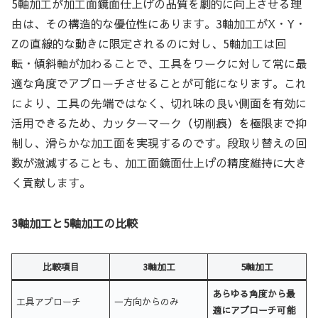
5軸加工が加工面鏡面仕上げの品質を劇的に向上させる理
由は、その構造的な優位性にあります。3軸加工がX・Y・
Zの直線的な動きに限定されるのに対し、5軸加工は回
転・傾斜軸が加わることで、工具をワークに対して常に最
適な角度でアプローチさせることが可能になります。これ
により、工具の先端ではなく、切れ味の良い側面を有効に
活用できるため、カッターマーク（切削痕）を極限まで抑
制し、滑らかな加工面を実現するのです。段取り替えの回
数が激減することも、加工面鏡面仕上げの精度維持に大き
く貢献します。
3軸加工と5軸加工の比較
比較項目
3軸加工
5軸加工
あらゆる角度から最
工具アプローチ
一方向からのみ
適にアプローチ可能